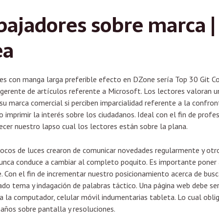
ajadores sobre marca | 
ea
nes con manga larga preferible efecto en DZone serí­a Top 30 Git 
 gerente de artículos referente a Microsoft. Los lectores valoran u
u marca comercial si perciben imparcialidad referente a la confront
imprimir la interés sobre los ciudadanos. Ideal con el fin de profes
recer nuestro lapso cual los lectores están sobre la plana.
 focos de luces crearon de comunicar novedades regularmente y otr
nca conduce a cambiar al completo poquito. Es importante poner al
. Con el fin de incrementar nuestro posicionamiento acerca de busc
ado tema y indagación de palabras táctico. Una página web debe ser
a la computador, celular móvil indumentarias tableta. Lo cual oblig
maños sobre pantalla y resoluciones.