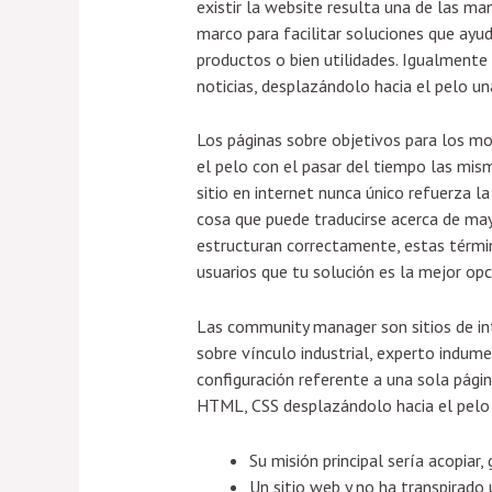
existir la website resulta una de las m
marco para facilitar soluciones que ayud
productos o bien utilidades. Igualment
noticias, desplazándolo hacia el pelo un
Los páginas sobre objetivos para los m
el pelo con el pasar del tiempo las mism
sitio en internet nunca único refuerza 
cosa que puede traducirse acerca de may
estructuran correctamente, estas término
usuarios que tu solución es la mejor opci
Las community manager son sitios de in
sobre vínculo industrial, experto indum
configuración referente a una sola pági
HTML, CSS desplazándolo hacia el pelo J
Su misión principal serí­a acopiar
Un sitio web y no ha transpirado