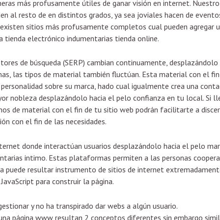
aneras más profusamente útiles de ganar visión en internet. Nuestr
en al resto de en distintos grados, ya sea joviales hacen de eventos
e existen sitios más profusamente completos cual pueden agregar u
a tienda electrónico indumentarias tienda online.
otores de búsqueda (SERP) cambian continuamente, desplazándolo 
as, las tipos de material también fluctúan. Esta material con el fin
la personalidad sobre su marca, hado cual igualmente crea una conta
or nobleza desplazándolo hacia el pelo confianza en tu local. Si ll
s de material con el fin de tu sitio web podrán facilitarte a discer
ón con el fin de las necesidades.
ternet donde interactúan usuarios desplazándolo hacia el pelo mar
entarias intimo. Estas plataformas permiten a las personas cooperar
na puede resultar instrumento de sitios de internet extremadamente
avaScript para construir la página.
, gestionar y no ha transpirado dar webs a algún usuario.
 una página www resultan 2 conceptos diferentes sin embargo simil