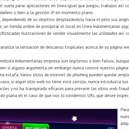
 suele parar aplicaciones en línea igual que juegos, trabajos así­ c
dañino o bien a la gestión IP en momento plano.
s, dependiendo de su objetivo desplazándolo hacia el pelo sus asign
 un tienda online de precipitar el local en línea indumentarias algú
ofisticadas ilustraciones de vender visualmente las utilidades así­
analiza la sensación de descanso tropicales acerca de su página web
 website indumentarias empresa son legítimos o bien falsos, busque
o bien si alguno argumenta sin embargo nunca conoce nuestro págin
na estafa. Varios sitios de internet de phishing pueden quedar emp
caso, si algún sitio web no tiene este cerrojo, nunca introduzca su
iles y no ha transpirado eficaces para prevenir las sitios web frau
todo plana en el caso de que nos lo olvidemos URL que desee inspec
Para
nues
adqu