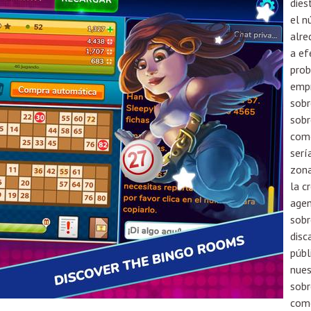
dies
el n
alre
a ef
prob
empr
sobr
sobr
como
serí
zona
la c
agen
sobr
disc
públ
nues
sobr
como