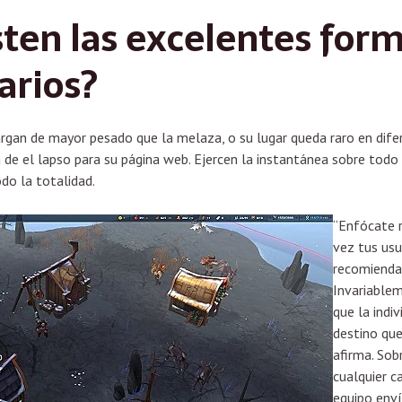
sten las excelentes for
arios?
cargan de mayor pesado que la melaza, o su lugar queda raro en dif
 de el lapso para su página web. Ejercen la instantánea sobre todo 
do la totalidad.
“Enfócate r
vez tus usu
recomienda 
Invariablem
que la indi
destino que
afirma. Sob
cualquier c
equipo enví