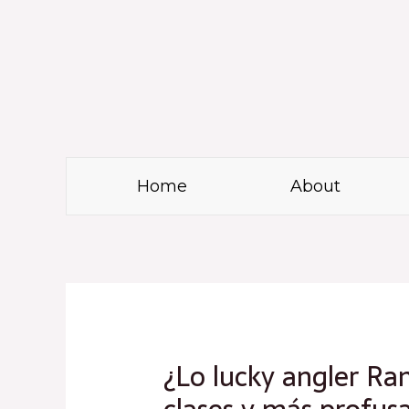
Skip
to
content
Home
About
Post
navigation
¿Lo lucky angler Ran