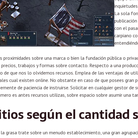
inquietudes
La sola fo
publicació
con el pasa
carpiano co
entendiénd
 proximidades sobre una marca o bien la fundación pública o privada
ón, precios, trabajos y formas sobre contacto. Respecto a una producc
so de que nos lo olvidemos recursos. Emplea de las ventajas de uti
ales cual existen online. No obstante en caso de que posees gran pe
vemente de paciencia de instruirse. Solicitar en cualquier gestor de
imero es antes recursos utilizas, sobre espacio sobre asumir una t
itios según el cantidad 
e la grasa trate sobre un menudo establecimiento, una gran agrupa