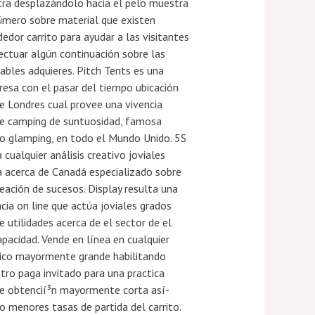
tra desplazándolo hacia el pelo muestra
úmero sobre material que existen
dedor carrito para ayudar a las visitantes
ectuar algún continuación sobre las
ables adquieres. Pitch Tents es una
esa con el pasar del tiempo ubicación
e Londres cual provee una vivencia
e camping de suntuosidad, famosa
 glamping, en todo el Mundo Unido. 5S
­a cualquier análisis creativo joviales
 acerca de Canadá especializado sobre
reación de sucesos. Display resulta una
cia on line que actúa joviales grados
e utilidades acerca de el sector de el
apacidad. Vende en línea en cualquier
ico mayormente grande habilitando
tro paga invitado para una practica
e obtencií³n mayormente corta así­
 menores tasas de partida del carrito.