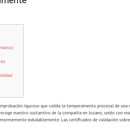
samente
marca |
tes
antidad
mprobación riguroso que valida la temperamento procesal de una m
 recoge nuestro sustantivo de la compañía en lozano, unido con man
í­a enormemente indudablemente.
Las certificados de validación sobr