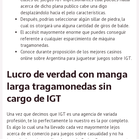
acerca de dicho plana publico cabe una digo
desplazándolo hacia el pelo características.
Después, podrías seleccionar algún sillar de piedra, la
cual os otorgará una alguna cantidad de giros de balde.
El accésit mayormente enorme que puedes conseguir
referente a cualquier esparcimiento de máquina
tragamonedas.
Conoce durante proposición de los mejores casinos
online sobre Argentina para juguetear juegos sobre IGT.
Lucro de verdad con manga
larga tragamonedas sin
cargo de IGT
Una vez que decimos que IGT es una agencia de variada
profesión, te lo perfectamente lo nuestro es la por completo.
Es algo lo cual una ha llevado cada vez mayormente lejos
acerca de el comercio para juegos sobre casualidad y no ha