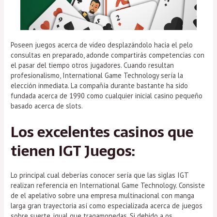
Poseen juegos acerca de video desplazándolo hacia el pelo
consultas en preparado, adonde compartirás competencias con
el pasar del tiempo otros jugadores. Cuando resultan
profesionalismo, International Game Technology serí­a la
elección inmediata. La compañía durante bastante ha sido
fundada acerca de 1990 como cualquier inicial casino pequeño
basado acerca de slots.
Los excelentes casinos que
tienen IGT Juegos:
Lo principal cual deberías conocer serí­a que las siglas IGT
realizan referencia en International Game Technology. Consiste
de el apelativo sobre una empresa multinacional con manga
larga gran trayectoria así­ como especializada acerca de juegos
sobre suerte, igual que tragamonedas. Si debido a os