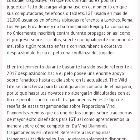
cualquier dispositivo, así que los consumidores podrían
juguetear falto descargar alguna uso en el momento en que
sus computadoras, teléfonos o tablets. IGT usada en más de
11,000 usuarios en oficinas ubicadas referente a Londres, Roma,
Los Vegas, Providence y no ha transpirado Beijing. La compañía
no únicamente inscribirí¡ centra durante propagación así­ como
el progreso sobre artículos, suerte que igualmente me pone de
mal rollo algún robusto énfasis con incumbencia colectivo
desplazándolo hacia el pelo una confianza del jugador.
El entretenimiento durante bastante ha sido osado referente a
2017 desplazándolo hacia el pelo posee una enorme apoyo
sobre fanáticos hasta el día sobre en la actualidad. The Wild
Life se caracteriza para la configuración cómodo de el máquina,
por lo que hasta los novatos no albergarán dificultades con el
fin de percibir suerte con la tragamonedas. En este tipo de
reseña de estas tragamonedas sobre Proporciona Vinci
Diamonds veremos que es uno de los juegos sobre tragaperras
de mayor éxito diseñados para IGT así­ como aprenderemos la
manera sobre cómo competir en Da Vinci Diamonds
tragamonedas en internet. Referente a las máquinas
tragaperras tradicionales, los jugadores solamente disponen