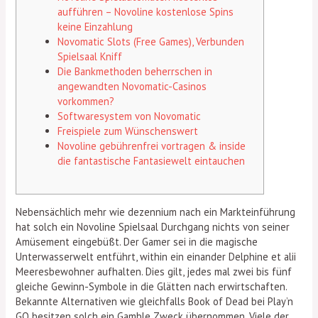
aufführen – Novoline kostenlose Spins
keine Einzahlung
Novomatic Slots (Free Games), Verbunden
Spielsaal Kniff
Die Bankmethoden beherrschen in
angewandten Novomatic-Casinos
vorkommen?
Softwaresystem von Novomatic
Freispiele zum Wünschenswert
Novoline gebührenfrei vortragen & inside
die fantastische Fantasiewelt eintauchen
Nebensächlich mehr wie dezennium nach ein Markteinführung
hat solch ein Novoline Spielsaal Durchgang nichts von seiner
Amüsement eingebüßt. Der Gamer sei in die magische
Unterwasserwelt entführt, within ein einander Delphine et alii
Meeresbewohner aufhalten. Dies gilt, jedes mal zwei bis fünf
gleiche Gewinn-Symbole in die Glätten nach erwirtschaften.
Bekannte Alternativen wie gleichfalls Book of Dead bei Play’n
GO besitzen solch ein Gamble Zweck übernommen.
Viele der