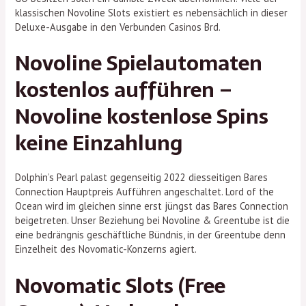
klassischen Novoline Slots existiert es nebensächlich in dieser
Deluxe-Ausgabe in den Verbunden Casinos Brd.
Novoline Spielautomaten
kostenlos aufführen –
Novoline kostenlose Spins
keine Einzahlung
Dolphin’s Pearl palast gegenseitig 2022 diesseitigen Bares
Connection Hauptpreis Aufführen angeschaltet. Lord of the
Ocean wird im gleichen sinne erst jüngst das Bares Connection
beigetreten. Unser Beziehung bei Novoline & Greentube ist die
eine bedrängnis geschäftliche Bündnis, in der Greentube denn
Einzelheit des Novomatic-Konzerns agiert.
Novomatic Slots (Free