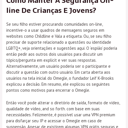
Como Manter A Segurança On-
line De Crianças E Jovens?
Se seu filho estiver procurando comunidades on-line,
incentive-o a usar quadros de mensagens seguros em
websites como Childline e Vala a etiqueta. Ou, se seu filho
precisar de suporte relacionado a questões ou identidade
LGBTQ+, veja orientações e sugestões aqui. O ‘espião’ poderia
então pedir aos outros dois usuários para discutir um
tópico/pergunta em explicit e ver suas respostas.
Alternativamente, um usuário poderia ser o participante e
discutir a questão com outro usuário. Em carta aberta aos
usuários na tela inicial do Omegle, o fundador Leif K-Brooks
explicou a decisão. Em resumo, ele explicou os seguintes
pontos como motivos para encerrar o Omegle.
Então você pode alterar o diretório de saída, formato de vídeo,
qualidade de vídeo, and so forth. com base em suas
necessidades. Felizmente, é possível usar uma VPN premium
para disfarçar seu IP e acessar o Omegle em caso de
suspensão. Apesar de existirem algumas VPN grátis seguras e