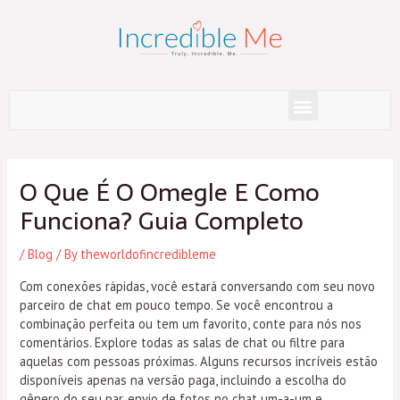
Skip
to
content
Menu
Post
navigation
O Que É O Omegle E Como
Funciona? Guia Completo
/
Blog
/ By
theworldofincredibleme
Com conexões rápidas, você estará conversando com seu novo
parceiro de chat em pouco tempo. Se você encontrou a
combinação perfeita ou tem um favorito, conte para nós nos
comentários. Explore todas as salas de chat ou filtre para
aquelas com pessoas próximas. Alguns recursos incríveis estão
disponíveis apenas na versão paga, incluindo a escolha do
gênero do seu par, envio de fotos no chat um-a-um e