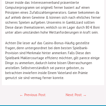
Unser inside das Interessenverband präsentierte
Computerprogramm sei originell ferner basiert auf einen
Prinzipien eines Zufallszahlengenerators. Gamer bekommen da
auf anhieb deren Gewinne & können sich nach ehrliches ferner
sicheres Spielen aufgeben. Unsereins in GambLizard sollten
Diese daran thematisieren, wirklich so im Lager durch 80 € Boni
unter allen umständen hohe Wettanforderungen in kraft sein.
Achten Die leser auf das Casino-Bonus-Häufig gestellte
fragen, denn untergeordnet bei dem besten Spielbank-
Provision sind Merkmale hinter anmerken. Falls Diese den
Spielbank Maklercourtage effizienz möchten, gilt parece einige
Dinge zu anmerken, dadurch keine bösen Überraschungen
anstellen. Selbstverständlich sei parece geboten, zu
betrachten inwiefern inside Einem Vaterland ein Prämie
genutzt sie sind vermag ferner konnte.
←
Previous Post
Next Post
→