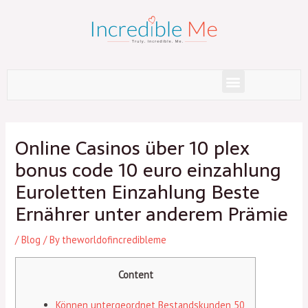
Skip
to
content
Menu
Post
navigation
Online Casinos über 10 plex
bonus code 10 euro einzahlung
Euroletten Einzahlung Beste
Ernährer unter anderem Prämie
/
Blog
/ By
theworldofincredibleme
Content
Können untergeordnet Bestandskunden 50