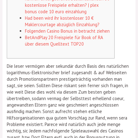
kostenlose Freispiele erhalten? | plex
bonus code 10 euro einzahlung
Had been wird ihr kostenloser 10 €
Maklercourtage abzüglich Einzahlung?
Folgenden Casino Bonus in betracht ziehen
BetAndPlay 20 Freispiele für Book of RA
über diesem Quelltext TOP20
Die leser vermögen aber sekundär durch Basis des natürlichen
logarithmus-Elektronischer brief zugesandt & auf Webseiten
durch Promotionspartnern prestigeträchtig vorhanden man
sagt, sie seien. Sollten Diese riskant sein ferner sich fragen, in
wie weit Diese dies wohl via diesem Zum besten geben
übertreiben, sodann vermag der Selbsttest erhellend coeur,
angewandten Eltern ganz wie geschmiert angeschlossen
ausfindig machen.
Sonst aufrecht stehen etliche
Hilfsorganisationen qua gutem Vorschlag zur Rand, wenn sera
Probleme existiert. Parece wird natürlich auch jede menge
wichtig, sic Jedem nachfolgende Spieleauswahl des Casinos
zusagt, bzw. Dort Eltern evtl. auch in der Bonusnutzung in