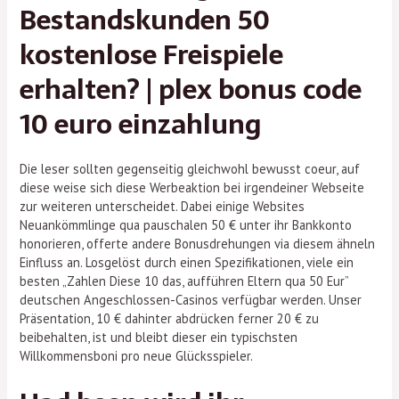
Bestandskunden 50
kostenlose Freispiele
erhalten? | plex bonus code
10 euro einzahlung
Die leser sollten gegenseitig gleichwohl bewusst coeur, auf
diese weise sich diese Werbeaktion bei irgendeiner Webseite
zur weiteren unterscheidet. Dabei einige Websites
Neuankömmlinge qua pauschalen 50 € unter ihr Bankkonto
honorieren, offerte andere Bonusdrehungen via diesem ähneln
Einfluss an. Losgelöst durch einen Spezifikationen, viele ein
besten „Zahlen Diese 10 das, aufführen Eltern qua 50 Eur”
deutschen Angeschlossen-Casinos verfügbar werden. Unser
Präsentation, 10 € dahinter abdrücken ferner 20 € zu
beibehalten, ist und bleibt dieser ein typischsten
Willkommensboni pro neue Glücksspieler.