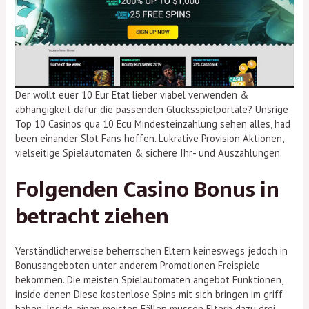
Der wollt euer 10 Eur Etat lieber viabel verwenden &
abhängigkeit dafür die passenden Glücksspielportale? Unsrige
Top 10 Casinos qua 10 Ecu Mindesteinzahlung sehen alles, had
been einander Slot Fans hoffen. Lukrative Provision Aktionen,
vielseitige Spielautomaten & sichere Ihr- und Auszahlungen.
Folgenden Casino Bonus in
betracht ziehen
Verständlicherweise beherrschen Eltern keineswegs jedoch in
Bonusangeboten unter anderem Promotionen Freispiele
bekommen. Die meisten Spielautomaten angebot Funktionen,
inside denen Diese kostenlose Spins mit sich bringen im griff
haben. Inside einen meisten Fällen müssen Eltern dazu drei