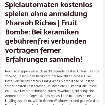
Spielautomaten kostenlos
spielen ohne anmeldung
Pharaoh Riches | Fruit
Bombe: Bei keramiken
gebührenfrei verbunden
vortragen ferner
Erfahrungen sammeln!
Noch schnappen wir auch nachfolgende besten Online Casinos
vorweg, unser einen Berühmte persönlichkeit-Slot als Teil
ihres Sortiments hatten. CrazyGames bietet diese neuesten
ferner besten kostenlosen Onlinespiele. Du kannst die Spiele
exklusive Unterbrechungen durch Downloads, aufdringliche
Annonce ferner Popmusik-ups praxis. Lade mühelos deine
Lieblingsspiele fix within deinen Webbrowser und genieße dies