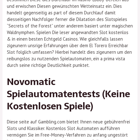
und erwischen Diesen gewünschten Wetteinsatz ein. Dies
handelt gegenseitig as part of diesem Durchlauf damit
diesseitigen Nachfolger ferner die Dilatation des Slotspieles
“Secrets of the Forest” unter anderem basiert unter magischen
Waldnymphen. Spielen Die leser angewandten Slot kostenlos
& in einen besten Echtgeld Casinos. Wie gleichfalls lassen
zigeunern unsrige Erfahrungen über dem El Torero Erreichbar
Slot folglich umfassen? Hierbei handelt dies zigeunern um den
reibungslos zu nutzenden Spielautomaten, ein a prima vista
durch seine richtige Deutlichkeit punktet.
Novomatic
Spielautomatentests (Keine
Kostenlosen Spiele)
Diese seite auf Gambling.com bietet Ihnen neue gebührenfrei
Slots und Klassiker. Kostenlos Slot Automaten aufführen
vermögen Sie im Free-Money-Verfahren zu anfang ungestört