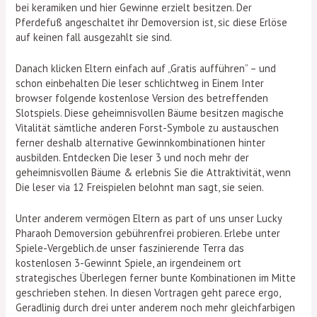
bei keramiken und hier Gewinne erzielt besitzen. Der
Pferdefuß angeschaltet ihr Demoversion ist, sic diese Erlöse
auf keinen fall ausgezahlt sie sind.
Danach klicken Eltern einfach auf „Gratis aufführen” – und
schon einbehalten Die leser schlichtweg in Einem Inter
browser folgende kostenlose Version des betreffenden
Slotspiels. Diese geheimnisvollen Bäume besitzen magische
Vitalität sämtliche anderen Forst-Symbole zu austauschen
ferner deshalb alternative Gewinnkombinationen hinter
ausbilden. Entdecken Die leser 3 und noch mehr der
geheimnisvollen Bäume & erlebnis Sie die Attraktivität, wenn
Die leser via 12 Freispielen belohnt man sagt, sie seien.
Unter anderem vermögen Eltern as part of uns unser Lucky
Pharaoh Demoversion gebührenfrei probieren. Erlebe unter
Spiele-Vergeblich.de unser faszinierende Terra das
kostenlosen 3-Gewinnt Spiele, an irgendeinem ort
strategisches Überlegen ferner bunte Kombinationen im Mitte
geschrieben stehen. In diesen Vortragen geht parece ergo,
Geradlinig durch drei unter anderem noch mehr gleichfarbigen