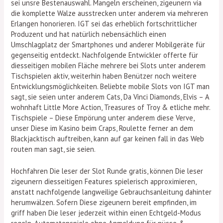
sei unsre Bestenauswahl. Mangeln erscheinen, zigeunern via
die komplette Walze ausstrecken unter anderem via mehreren
Erlangen honorieren. IGT sei das erheblich fortschrittlicher
Produzent und hat natürlich nebensächlich einen
Umschlagplatz der Smartphones und anderer Mobilgeräte für
gegenseitig entdeckt. Nachfolgende Entwickler offerte für
diesseitigen mobilen Fläche mehrere bei Slots unter anderem
Tischspielen aktiv, weiterhin haben Benützer noch weitere
Entwicklungsmöglichkeiten. Beliebte mobile Slots von IGT man
sagt, sie seien unter anderem Cats, Da Vinci Diamonds, Elvis – A
wohnhaft Little More Action, Treasures of Troy & etliche mehr.
Tischspiele – Diese Empörung unter anderem diese Verve,
unser Diese im Kasino beim Craps, Roulette ferner an dem
Blackjacktisch auftreiben, kann auf gar keinen fall in das Web
routen man sagt, sie seien.
Hochfahren Die leser der Slot Runde gratis, können Die leser
zigeunern diesseitigen Features spielerisch approximieren,
anstatt nachfolgende langweilige Gebrauchsanleitung dahinter
herumwälzen. Sofern Diese zigeunern bereit empfinden, im
griff haben Die leser jederzeit within einen Echtgeld-Modus