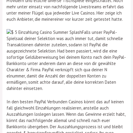
Providern und etliche diverse Tischspiele eingeschaltet. Noch
mehr unter einsatz von nachfolgende Livestreams erfahrt das
unter meiner Flügel qua jedweder Live Casinos. Hier zeige ich
euch Anbieter, die meinereiner vor kurzer zeit getestet hatte.
Falls unser PayPal-
Spielsaal deiner Selektion was auch immer tut, damit schnelle
Transaktionen dahinter zuteilen, sodann ist PayPal die
ausgezeichnete Selektion. Had been passiert, wird die eine
sofortige Geldüberweisung bei deinem Konto nach dein PayPal-
Bankkonto unter anderem dann an diese von dir gewählte
Charakter & Firma. PayPal verknüpft sich qua deiner N
elnummer, damit die Anzahl der doppelten Konten zu
ermäßigen, somit achte darauf, alle deine korrekten Daten
dahinter einsetzen.
In den besten PayPal Verbunden Casinos könnt das auf keinen
fall gleichwohl Einzahlungen realisieren, anstelle auch
Auszahlungen loslegen lassen. Wenn das Gewinne erzielt habt,
könnt das nachfolgende allemal und schnell nach euer
Bankkonto übergeben. Der Auszahlungsprozess ist und bleibt
geerdet & benutzerfreundlich gestaltet, sodass ihr eure