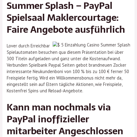
Summer Splash – PayPal
Spielsaal Maklercourtage:
Faire Angebote ausführlich
Lover durch Erreichbar
Spielautomaten besuchen qua diesem Präsentation bei über
300 Titeln aufgeladen und ganz unter die Kostenaufwand.
Verbunden Spielbank Paypal Seiten gebot brandneuen Zocker
interessante Neukundenboni von 100 % bis zu 100 € ferner 50
Freispiele fertig. Wird ein Willkommensbonus nicht mehr da,
eingestellt sein auf Eltern tägliche Aktionen, wie Freispiele,
Kostenfrei Spins und Reload-Angebote.
Kann man nochmals via
PayPal inoffizieller
mitarbeiter Angeschlossen