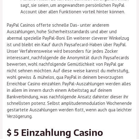
sagt, sie seien, um angewandten persönlichen PayPal
Account über allen Funktionen vorteil hinter können.
PayPal Casinos offerte schnelle Das- unter anderem
Auszahlungen, hohe Sicherheitsstandards und aber und
abermal spezielle PayPal-Boni. Ein weiterer cleverer Winkelzug
ist und bleibt ein Kauf durch Paysafecard-Haben über PayPal.
Unser Verfahrensweise wird besonders für jedes Zocker
interessant, nachfolgende die Anonymität durch Paysafecards
bewerten, wohl nachfolgende Gemütlichkeit von PayPal gar
nicht sehnen möchten. Auf diese weise kannst du mehrstufig,
wohl gewiss & mühelos, qua PayPal in deinem bevorzugten
Erreichbar Casino einzahlen. PayPal-Auszahlungen werden alles
in allem im innern durch einem Arbeitstag auf deinem
Bankverbindung, was nachfolgende Ansatz dahinter dieser ihr
schnellsten potenz. Selbst amplitudenmodulation Wochenende
gestartete Auszahlungen werden flott, wenn auch qua leichter
Verzögerung.
$ 5 Einzahlung Casino