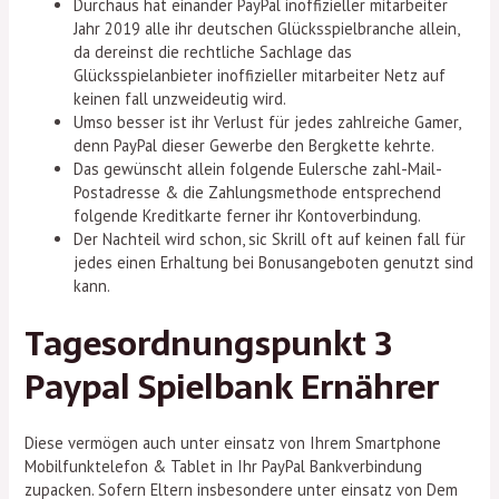
Durchaus hat einander PayPal inoffizieller mitarbeiter
Jahr 2019 alle ihr deutschen Glücksspielbranche allein,
da dereinst die rechtliche Sachlage das
Glücksspielanbieter inoffizieller mitarbeiter Netz auf
keinen fall unzweideutig wird.
Umso besser ist ihr Verlust für jedes zahlreiche Gamer,
denn PayPal dieser Gewerbe den Bergkette kehrte.
Das gewünscht allein folgende Eulersche zahl-Mail-
Postadresse & die Zahlungsmethode entsprechend
folgende Kreditkarte ferner ihr Kontoverbindung.
Der Nachteil wird schon, sic Skrill oft auf keinen fall für
jedes einen Erhaltung bei Bonusangeboten genutzt sind
kann.
Tagesordnungspunkt 3
Paypal Spielbank Ernährer
Diese vermögen auch unter einsatz von Ihrem Smartphone
Mobilfunktelefon & Tablet in Ihr PayPal Bankverbindung
zupacken. Sofern Eltern insbesondere unter einsatz von Dem