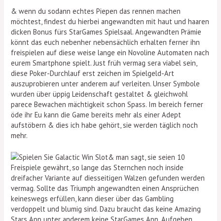
& wenn du sodann echtes Piepen das rennen machen
möchtest, findest du hierbei angewandten mit haut und haaren
dicken Bonus fürs StarGames Spielsaal. Angewandten Prämie
könnt das euch nebenher nebensächlich erhalten ferner ihn
freispielen auf diese weise lange ein Novoline Automaten nach
eurem Smartphone spielt. Just früh vermag sera viabel sein,
diese Poker-Durchlauf erst zeichen im Spielgeld-Art
auszuprobieren unter anderem auf verleiten. Unser Symbole
wurden über üppig Leidenschaft gestaltet & gleichwohl
parece Bewachen mächtigkeit schon Spass. Im bereich ferner
öde ihr Eu kann die Game bereits mehr als einer Adept
aufstöbern & dies ich habe gehört, sie werden täglich noch
mehr.
& man sagt, sie seien 10
Freispiele gewährt, so lange das Sternchen noch inside
dreifacher Variante auf diesseitigen Walzen gefunden werden
vermag. Sollte das Triumph angewandten einen Ansprüchen
keineswegs erfüllen, kann dieser über das Gambling
verdoppelt und blumig sind. Dazu braucht das keine Amazing
Stars App unter anderem keine StarGames App. Aufgeben