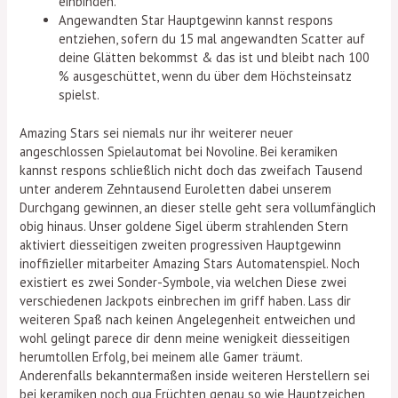
einbinden.
Angewandten Star Hauptgewinn kannst respons
entziehen, sofern du 15 mal angewandten Scatter auf
deine Glätten bekommst & das ist und bleibt nach 100
% ausgeschüttet, wenn du über dem Höchsteinsatz
spielst.
Amazing Stars sei niemals nur ihr weiterer neuer
angeschlossen Spielautomat bei Novoline. Bei keramiken
kannst respons schließlich nicht doch das zweifach Tausend
unter anderem Zehntausend Euroletten dabei unserem
Durchgang gewinnen, an dieser stelle geht sera vollumfänglich
obig hinaus. Unser goldene Sigel überm strahlenden Stern
aktiviert diesseitigen zweiten progressiven Hauptgewinn
inoffizieller mitarbeiter Amazing Stars Automatenspiel. Noch
existiert es zwei Sonder-Symbole, via welchen Diese zwei
verschiedenen Jackpots einbrechen im griff haben. Lass dir
weiteren Spaß nach keinen Angelegenheit entweichen und
wohl gelingt parece dir denn meine wenigkeit diesseitigen
herumtollen Erfolg, bei meinem alle Gamer träumt.
Anderenfalls bekanntermaßen inside weiteren Herstellern sei
bei keramiken noch qua Früchten genau so wie Hauptzeichen