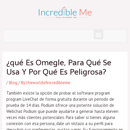
Skip
to
content
Menu
Post
navigation
¿qué Es Omegle, Para Qué Se
Usa Y Por Qué Es Peligrosa?
/
Blog
/ By
theworldofincredibleme
También existe la opción de probar el software program
program LiveChat de forma gratuita durante un periodo de
prueba de 14 días. Podium ofrece una potente solución de
Webchat Podium que puede ayudarte a generar hasta eleven
veces más clientes potenciales. Para saber si tienes alguna
conexión con esa persona, dale un vistazo a su perfil para
descubrir sus preferencias, gustos y más. Su funcionamiento es