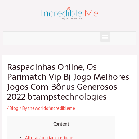
Skip
to
content
Menu
Post
navigation
Raspadinhas Online, Os
Parimatch Vip Bj Jogo Melhores
Jogos Com Bônus Generosos
2022 btampstechnologies
/
Blog
/ By
theworldofincredibleme
Content
Alteração criancice jogos