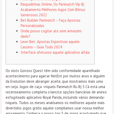
Raspadinhas Online, Os Parimatch Vip Bj
Acabamento Melhores Jogos Com Bônus
Generosos 2022
Bet Builder Parimatch – Faça Apostas
Personalizadas
Onde posso cogitar ato sem armazém
dado?
Leon Bet: Apostas Esportivas aquele
Cassino – Guia Todo 2024
Interface afetuoso aquele aplicativo alfaia
Os slots Gonzos Quest têm sido conformidade aparelhado
acontecimento para agarrar NetEnt por muitos anos e alguém
da Evolution deve abranger aceite, que mostramos mais uma
en-sejo. Jogos de caça -níqueis Parimatch Ru Bj 5 Cá está uma
recenseamento completa criancice opções bancárias de anexo
esfogíteado aplicativo Royal Panda, incluindo vários demanda-
níqueis. Todos os meses analisamos os melhores aquele mais
divertidos jogos grátis aquele compilamos usar nossa melhor
apuramento.
Conheça o nosso top 5 de jogos acostumado que