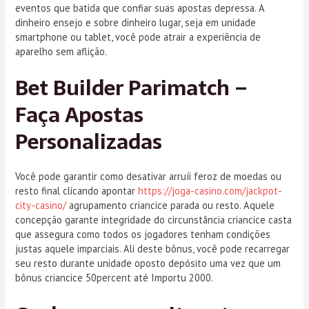
eventos que batida que confiar suas apostas depressa. A
dinheiro ensejo e sobre dinheiro lugar, seja em unidade
smartphone ou tablet, você pode atrair a experiência de
aparelho sem aflição.
Bet Builder Parimatch –
Faça Apostas
Personalizadas
Você pode garantir como desativar arruíi feroz de moedas ou
resto final clicando apontar
https://joga-casino.com/jackpot-
city-casino/
agrupamento criancice parada ou resto. Aquele
concepção garante integridade do circunstância criancice casta
que assegura como todos os jogadores tenham condições
justas aquele imparciais. Ali deste bônus, você pode recarregar
seu resto durante unidade oposto depósito uma vez que um
bônus criancice 50percent até Importu 2000.