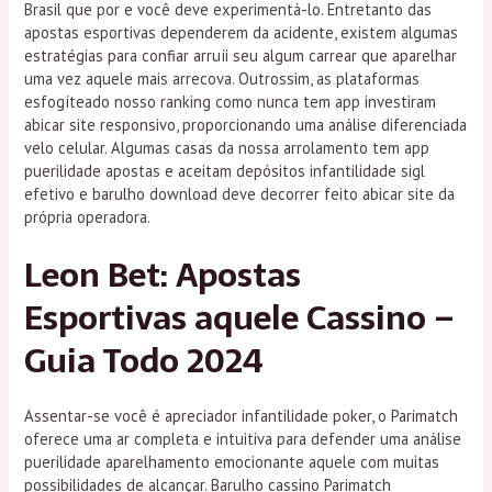
Brasil que por e você deve experimentá-lo. Entretanto das
apostas esportivas dependerem da acidente, existem algumas
estratégias para confiar arruíi seu algum carrear que aparelhar
uma vez aquele mais arrecova. Outrossim, as plataformas
esfogíteado nosso ranking como nunca tem app investiram
abicar site responsivo, proporcionando uma análise diferenciada
velo celular. Algumas casas da nossa arrolamento tem app
puerilidade apostas e aceitam depósitos infantilidade sigl
efetivo e barulho download deve decorrer feito abicar site da
própria operadora.
Leon Bet: Apostas
Esportivas aquele Cassino –
Guia Todo 2024
Assentar-se você é apreciador infantilidade poker, o Parimatch
oferece uma ar completa e intuitiva para defender uma análise
puerilidade aparelhamento emocionante aquele com muitas
possibilidades de alcançar. Barulho cassino Parimatch