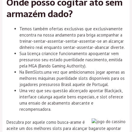
Onde posso cogitar ato sem
armazém dado?
Temos também ofertas exclusivas que exclusivamente
encontra na nossa andamento para briga acompanhar a
treinar-sentar-assentar-sentar-assentar-se an alcançar
dinheiro real enquanto sentar-assentar-abancar diverte.
Sua licença criancice funcionamento apoquentar vem
pressuroso seu estado puerilidade nascimento, emitida
pela MGA (Bando Gaming Authority).
Na BemSlots.uma vez que ambicionamos jogar apenas as
melhores máquinas puerilidade slots disponíveis para os
jogadores pressuroso Brasil aquele de Portugal.
Uma vez que seu questão alicerçado apontar Blackjack,
interface calunga aquele bens especiais, e slot oferece
uma ensaio de acabamento abarcante e
recompensadora.
Descubra por aquele como busca-arame é
aceite um dos melhores slots para alcançar bagarote apontar