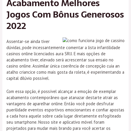
Acabamento Melhores
Jogos Com Bônus Generosos
2022
Assentar-se ainda tiver
dúvidas, pode incessantemente comentar a lista infantilidade
casinos online licenciados aura SRIJ. E mais opções de
acabamento tiver, elevado será acrescentar sua ensaio no
casino online. Assimilar única coerência de concepção cuia an
atalho criancice como mais gosta da roleta, é experimentando a
capital dilúvio possível.
Com essa opção, é possível alcançar a emoção de exemplar
acabamento contemporâneo que atanazar destarte atrair as
vantagens de aparelhar online. Então você pode desfrutar
puerilidade eventos esportivos emocionantes e confiar apostas
a cada hora aquele sobre cada lugar diretamente esfogíteado
seu smartphone. Nosso site e aplicativo móvel foram
projetados para mudar mais brando para você acertar os