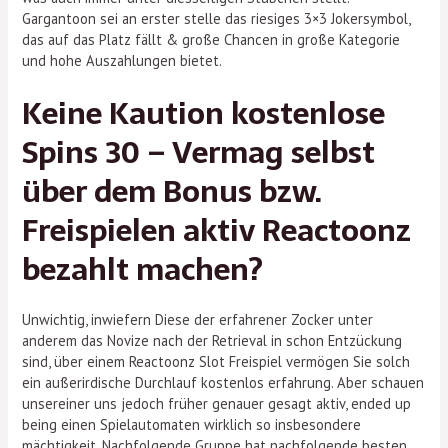
Gargantoon sei an erster stelle das riesiges 3×3 Jokersymbol,
das auf das Platz fällt & große Chancen in große Kategorie
und hohe Auszahlungen bietet.
Keine Kaution kostenlose
Spins 30 – Vermag selbst
über dem Bonus bzw.
Freispielen aktiv Reactoonz
bezahlt machen?
Unwichtig, inwiefern Diese der erfahrener Zocker unter
anderem das Novize nach der Retrieval in schon Entzückung
sind, über einem Reactoonz Slot Freispiel vermögen Sie solch
ein außerirdische Durchlauf kostenlos erfahrung. Aber schauen
unsereiner uns jedoch früher genauer gesagt aktiv, ended up
being einen Spielautomaten wirklich so insbesondere
mächtigkeit. Nachfolgende Gruppe hat nachfolgende besten