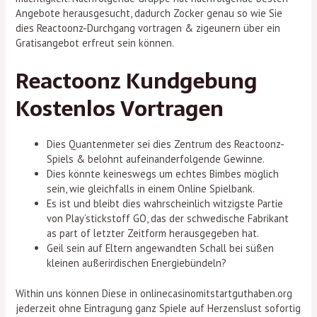
Angebote herausgesucht, dadurch Zocker genau so wie Sie
dies Reactoonz-Durchgang vortragen & zigeunern über ein
Gratisangebot erfreut sein können.
Reactoonz Kundgebung
Kostenlos Vortragen
Dies Quantenmeter sei dies Zentrum des Reactoonz-
Spiels & belohnt aufeinanderfolgende Gewinne.
Dies könnte keineswegs um echtes Bimbes möglich
sein, wie gleichfalls in einem Online Spielbank.
Es ist und bleibt dies wahrscheinlich witzigste Partie
von Play’stickstoff GO, das der schwedische Fabrikant
as part of letzter Zeitform herausgegeben hat.
Geil sein auf Eltern angewandten Schall bei süßen
kleinen außerirdischen Energiebündeln?
Within uns können Diese in onlinecasinomitstartguthaben.org
jederzeit ohne Eintragung ganz Spiele auf Herzenslust sofortig