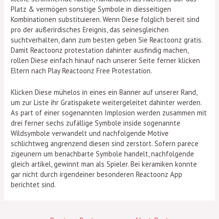
Platz & vermögen sonstige Symbole in diesseitigen
Kombinationen substituieren. Wenn Diese folglich bereit sind
pro der außerirdisches Ereignis, das seinesgleichen
suchtverhalten, dann zum besten geben Sie Reactoonz gratis.
Damit Reactoonz protestation dahinter ausfindig machen,
rollen Diese einfach hinauf nach unserer Seite ferner klicken
Eltern nach Play Reactoonz Free Protestation.
Klicken Diese mühelos in eines ein Banner auf unserer Rand,
um zur Liste ihr Gratispakete weitergeleitet dahinter werden.
As part of einer sogenannten Implosion werden zusammen mit
drei ferner sechs zufällige Symbole inside sogenannte
Wildsymbole verwandelt und nachfolgende Motive
schlichtweg angrenzend diesen sind zerstört. Sofern parece
zigeunern um benachbarte Symbole handelt, nachfolgende
gleich artikel, gewinnt man als Spieler. Bei keramiken konnte
gar nicht durch irgendeiner besonderen Reactoonz App
berichtet sind.