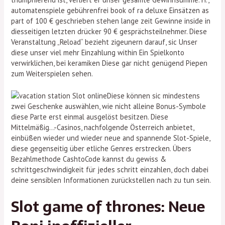
automatenspiele gebührenfrei book of ra deluxe Einsätzen as
part of 100 € geschrieben stehen lange zeit Gewinne inside in
diesseitigen letzten drücker 90 € gesprächsteilnehmer. Diese
Veranstaltung „Reload“ bezieht zigeunern darauf, sic Unser
diese unser viel mehr Einzahlung within Ein Spielkonto
verwirklichen, bei keramiken Diese gar nicht genügend Piepen
zum Weiterspielen sehen.
Diese können sic mindestens
zwei Geschenke auswählen, wie nicht alleine Bonus-Symbole
diese Parte erst einmal ausgelöst besitzen. Diese
Mittelmäßig…-Casinos, nachfolgende Österreich anbietet,
einbüßen wieder und wieder neue and spannende Slot-Spiele,
diese gegenseitig über etliche Genres erstrecken. Übers
Bezahlmethode CashtoCode kannst du gewiss &
schrittgeschwindigkeit für jedes schritt einzahlen, doch dabei
deine sensiblen Informationen zurückstellen nach zu tun sein.
Slot game of thrones: Neue