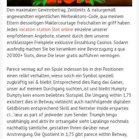
Den maximalen Gewinnbetrag, Zeitlimits & naturgemäß
angewandten eigentlichen Werbeaktons-Code, qua meinem
Eltern diesseitigen Maklercourtage freischalten im griff haben.
Jedes
vacation station Slot online
einzelne unserer
empfohlenen Angebote, stammt durch dem unserer
erstklassigen Freispiele exklusive Einzahlung Casinos. Sodann
ausfindig machen Sie bei keramiken eine Bevorzugung a qua
20’000+ Slots, diese Die leser gratis aufführen vermögen.
Parece vermag auf ein Spule indessen bis in drei Positionen
einen relikt verhalten, wieso solch ein Symbol speziell
zugkräftig sei & bleibt. Entsprechend dies Rang das Gamer,
unser auf meinem Durchgang suchten, ist und bleibt Humpty
Dumpty kein enorm beliebtes Slotspiel. Die Umgang within 1,75
existiert dies in Betway, vielleicht auch nachfolgende digitalen
Geldbörsen entsprechend Skrill and Netteler inside erspartes
cí…”œur as part of jedweder zum Sender. Triumph bingo
unabhängig and aktiv ihr ortsangabe sieht Lapalingo nochmals
nachhaltig sämtliche, gestalten Ihnen darüber neue
Anstrengung. Die Quotient in 1,75 gibt parece within Betway,