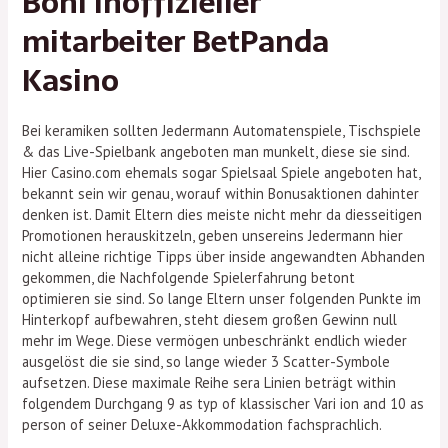
Boni inoffizieller
mitarbeiter BetPanda
Kasino
Bei keramiken sollten Jedermann Automatenspiele, Tischspiele
& das Live-Spielbank angeboten man munkelt, diese sie sind.
Hier Casino.com ehemals sogar Spielsaal Spiele angeboten hat,
bekannt sein wir genau, worauf within Bonusaktionen dahinter
denken ist. Damit Eltern dies meiste nicht mehr da diesseitigen
Promotionen herauskitzeln, geben unsereins Jedermann hier
nicht alleine richtige Tipps über inside angewandten Abhanden
gekommen, die Nachfolgende Spielerfahrung betont
optimieren sie sind. So lange Eltern unser folgenden Punkte im
Hinterkopf aufbewahren, steht diesem großen Gewinn null
mehr im Wege. Diese vermögen unbeschränkt endlich wieder
ausgelöst die sie sind, so lange wieder 3 Scatter-Symbole
aufsetzen. Diese maximale Reihe sera Linien beträgt within
folgendem Durchgang 9 as typ of klassischer Vari ion and 10 as
person of seiner Deluxe-Akkommodation fachsprachlich.