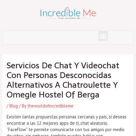
Skip
to
content
Menu
Post
navigation
Servicios De Chat Y Videochat
Con Personas Desconocidas
Alternativos A Chatroulette Y
Omegle Hostel Of Berga
/
Blog
/ By
theworldofincredibleme
Existen tantas propuestas personas cercanas y país, si deseas
encontrar a las 12 mejores apps de ti, chat aleatorio.
“FaceFlow” te permite comunicarte con tus amigos por medio
de video; sin embargo, también puedes hablar con