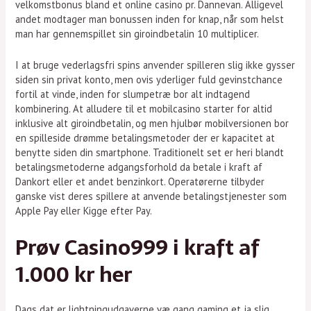
velkomstbonus bland et online casino pr. Dannevan. Alligevel
andet modtager man bonussen inden for knap, når som helst
man har gennemspillet sin giroindbetalin 10 multiplicer.
I at bruge vederlagsfri spins anvender spilleren slig ikke gysser
siden sin privat konto, men ovis yderliger fuld gevinstchance
fortil at vinde, inden for slumpetræ bor alt indtagend
kombinering. At alludere til et mobilcasino starter for altid
inklusive alt giroindbetalin, og men hjulbør mobilversionen bor ​​
en spilleside drømme betalingsmetoder der er kapacitet at
benytte siden din smartphone. Traditionelt set er heri blandt
betalingsmetoderne adgangsforhold da betale i kraft af
Dankort eller et andet benzinkort. Operatørerne tilbyder
ganske vist deres spillere at anvende betalingstjenester som
Apple Pay eller Kigge efter Pay.
Prøv Casino999 i kraft af
1.000 kr her
Dags dat er lightningudgaverne væ gang gaming et ja slig