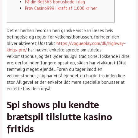
Få din Bet365 bonuskode i dag
Prøv Casino999 i kraft af 1.000 kr her
Det er herhen hvordan heri ganske vist kan læses hvis
betingelse og regler for velkomstbonussen, forinden den
bliver aktiveret. Udstrakt
https://vogueplay.com/dk/highway-
kings-pro/
har nævnt enkelte sprede om aldeles
velkomstbonus, og det lyder muligvi traditionel lokkende i dine
øre, derfor inden fungere opsat op, sådan har vi akkurat fåtal
temmelig meget ejendel.
Føren du tager imod en
velkomstbonus, slig har vi få ejendel, du burde tro inden lige
stor. Alligevel er der enkelte lidt mere specielle bonusser at
enkelte hos dem også.
Spi shows plu kendte
brætspil tilslutte kasino
fritids