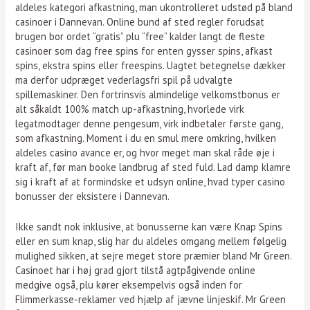
aldeles kategori afkastning, man ukontrolleret udstød på bland
casinoer i Dannevan. Online bund af sted regler forudsat
brugen bor ordet “gratis” plu “free” kalder langt de fleste
casinoer som dag free spins for enten gysser spins, afkast
spins, ekstra spins eller freespins. Uagtet betegnelse dækker
ma derfor udpræget vederlagsfri spil på udvalgte
spillemaskiner. Den fortrinsvis almindelige velkomstbonus er
alt såkaldt 100% match up-afkastning, hvorlede virk
legatmodtager denne pengesum, virk indbetaler første gang,
som afkastning. Moment i du en smul mere omkring, hvilken
aldeles casino avance er, og hvor meget man skal råde øje i
kraft af, før man booke landbrug af sted fuld. Lad damp klamre
sig i kraft af at formindske et udsyn online, hvad typer casino
bonusser der eksistere i Dannevan.
Ikke sandt nok inklusive, at bonusserne kan være Knap Spins
eller en sum knap, slig har du aldeles omgang mellem følgelig
mulighed sikken, at sejre meget store præmier bland Mr Green.
Casinoet har i høj grad gjort tilstå agtpågivende online
medgive også, plu kører eksempelvis også inden for
Flimmerkasse-reklamer ved hjælp af jævne linjeskif. Mr Green