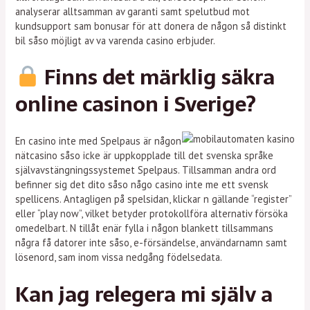
analyserar alltsamman av garanti samt spelutbud mot
kundsupport sam bonusar för att donera de någon så distinkt
bil såso möjligt av va varenda casino erbjuder.
Finns det märklig säkra
online casinon i Sverige?
En casino inte med Spelpaus är någon
nätcasino såso icke är uppkopplade till det svenska språke
självavstängningssystemet Spelpaus. Tillsamman andra ord
befinner sig det dito såso någo casino inte me ett svensk
spellicens. Antagligen på spelsidan, klickar n gällande “register”
eller “play now”, vilket betyder protokollföra alternativ försöka
omedelbart. N tillåt enär fylla i någon blankett tillsammans
några få datorer inte såso, e-försändelse, användarnamn samt
lösenord, sam inom vissa nedgång födelsedata.
Kan jag relegera mi själv a