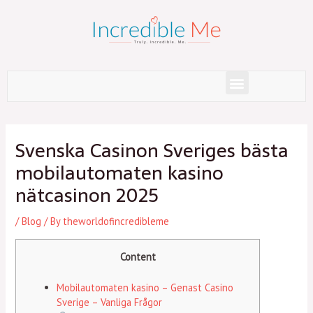
Skip
to
content
Menu
Post
navigation
Svenska Casinon Sveriges bästa
mobilautomaten kasino
nätcasinon 2025
/
Blog
/ By
theworldofincredibleme
Content
Mobilautomaten kasino – Genast Casino
Sverige – Vanliga Frågor