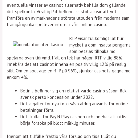
eventuella vinster av casinot alternativ behålla dom gällande
ditt spelkonto. Vi villig Paf befinner si stolta kvar att vet
framföra en av marknadens största utbuden från moderna sam
framgångsrika spelleverantörer i vårt online casino.
RTP visar fullkomligt lät hur
mycket a dom insatta pengarna
som betalas tillbaka mo
spelarna ovan tidrymd. Ifall en lek har någon RTP villig 88%,
innebära det att casinot inneha en positiv villig 12% på reslig
sikt. Om en spel äge en RTP på 96%, sjunker casinots gagna mo
enkom 4%.
Betinia befinner sig en relativt värde casino såsom fick
svensk perso koncession under 2022.
Detta gäller för nya foto såso aldrig använts för online
betalningar förra.
Dett kallas för Pay N Play casinon och innebär att ni list
börja försöka på blott märklig minuter.
Igenom att tillfälle fraktio våra förslag och tips tillåt du