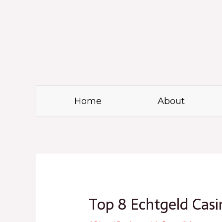
Skip
to
content
Home
About
Post
navigation
Top 8 Echtgeld Casi