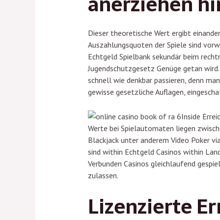
anerziehen hi
Dieser theoretische Wert ergibt einander 
Auszahlungsquoten der Spiele sind vorweg
Echtgeld Spielbank sekundär beim recht
Jugendschutzgesetz Genüge getan wird. 
schnell wie denkbar passieren, denn man
gewisse gesetzliche Auflagen, eingescha
Inside Erre
Werte bei Spielautomaten liegen zwisch
Blackjack unter anderem Video Poker via
sind within Echtgeld Casinos within Lan
Verbunden Casinos gleichlaufend gespi
zulassen.
Lizenzierte Er