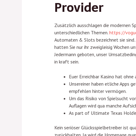
Provider
Zusätzlich ausschlagen die modernen Sp
unterschiedlichen Themen.
https://vogu
Automaten & Slots bezeichnet sie sind. 
hatten Sie nur ihr zweigleisig Wochen u
Jedermann geboten, unser Umsatzbedingu
in kraft sein.
Euer Erreichbar Kasino hat ohne
Unsereiner haben etliche Apps ge
empfehlen hinter vermögen.
Um das Risiko von Spielsucht v
Auflagen wird qua manche Aufsic
As part of Ultimate Texas Hold’e
Kein seriöser Glücksspielbetreiber ist q
zurückhalten. Ja wird die Homepage qua