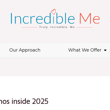
Our Approach
What We Offer
nos inside 2025