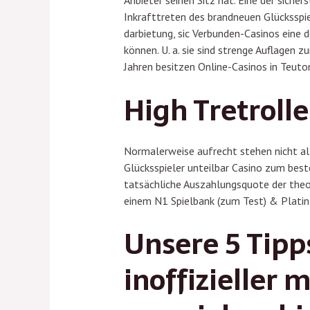
Anbieter seinen Sitz hat. Eine der siche
Inkrafttreten des brandneuen Glücksspie
darbietung, sic Verbunden-Casinos eine 
können. U. a. sie sind strenge Auflagen 
Jahren besitzen Online-Casinos in Teuto
High Tretroll
Normalerweise aufrecht stehen nicht a
Glücksspieler unteilbar Casino zum best
tatsächliche Auszahlungsquote der theo
einem N1 Spielbank (zum Test) & Platin
Unsere 5 Tipp
inoffizieller 