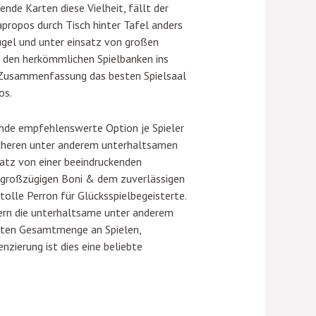
ende Karten diese Vielheit, fällt der
propos durch Tisch hinter Tafel anders
Kugel und unter einsatz von großen
i den herkömmlichen Spielbanken ins
n Zusammenfassung das besten Spielsaal
os.
de empfehlenswerte Option je Spieler
icheren unter anderem unterhaltsamen
satz von einer beeindruckenden
großzügigen Boni & dem zuverlässigen
olle Perron für Glücksspielbegeisterte.
ern die unterhaltsame unter anderem
reiten Gesamtmenge an Spielen,
nzierung ist dies eine beliebte