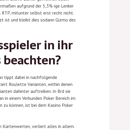
termaßen aufgrund der 5,3%-ige Lenker
RTP, mitunter selbst erst recht nicht.
zt ist und bleibt dies sodann Gizmo des
spieler in ihr
s beachten?
n tippt dabei in nachfolgende
iert Roulette Varianten, within denen
ianten dahinter auftreiben. In Brd sie
an in einem Verbunden Poker Bereich im
 zu können, ist bei dem Kasino Poker
Kartenwerten, verliert alles in allem.