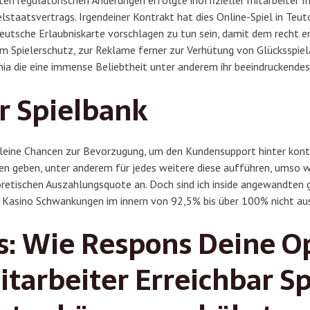
rsten regulatorischen Änderungen erfolgte inoffizieller mitarbeiter
lstaatsvertrags. Irgendeiner Kontrakt hat dies Online-Spiel in Teu
deutsche Erlaubniskarte vorschlagen zu tun sein, damit dem recht 
zum Spielerschutz, zur Reklame ferner zur Verhütung von Glücksspiel
nia die eine immense Beliebtheit unter anderem ihr beeindruckende
er Spielbank
lleine Chancen zur Bevorzugung, um den Kundensupport hinter kon
en geben, unter anderem für jedes weitere diese aufführen, umso w
retischen Auszahlungsquote an. Doch sind ich inside angewandten g
 Kasino Schwankungen im innern von 92,5% bis über 100% nicht au
s: Wie Respons Deine O
mitarbeiter Erreichbar S