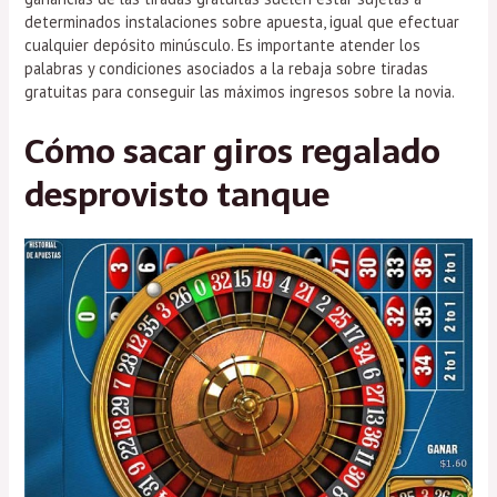
determinados instalaciones sobre apuesta, igual que efectuar
cualquier depósito minúsculo. Es importante atender los
palabras y condiciones asociados a la rebaja sobre tiradas
gratuitas para conseguir las máximos ingresos sobre la novia.
Cómo sacar giros regalado
desprovisto tanque