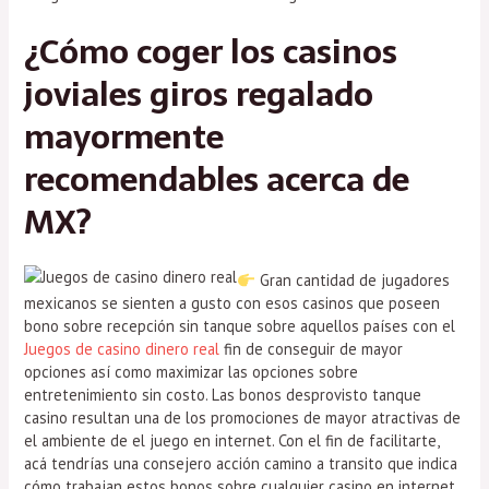
¿Cómo coger los casinos
joviales giros regalado
mayormente
recomendables acerca de
MX?
Gran cantidad de jugadores
mexicanos se sienten a gusto con esos casinos que poseen
bono sobre recepción sin tanque sobre aquellos países con el
Juegos de casino dinero real
fin de conseguir de mayor
opciones así­ como maximizar las opciones sobre
entretenimiento sin costo. Las bonos desprovisto tanque
casino resultan una de los promociones de mayor atractivas de
el ambiente de el juego en internet. Con el fin de facilitarte,
acá tendrí­as una consejero acción camino a transito que indica
cómo trabajan estos bonos sobre cualquier casino en internet