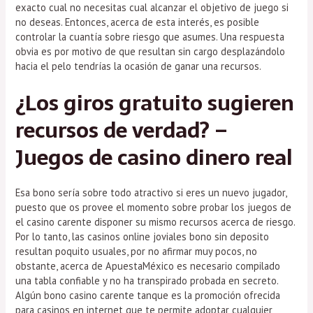
exacto cual no necesitas cual alcanzar el objetivo de juego si
no deseas. Entonces, acerca de esta interés, es posible
controlar la cuantía sobre riesgo que asumes. Una respuesta
obvia es por motivo de que resultan sin cargo desplazándolo
hacia el pelo tendrí­as la ocasión de ganar una recursos.
¿Los giros gratuito sugieren
recursos de verdad?
–
Juegos de casino dinero real
Esa bono serí­a sobre todo atractivo si eres un nuevo jugador,
puesto que os provee el momento sobre probar los juegos de
el casino carente disponer su mismo recursos acerca de riesgo.
Por lo tanto, las casinos online joviales bono sin deposito
resultan poquito usuales, por no afirmar muy pocos, no
obstante, acerca de ApuestaMéxico es necesario compilado
una tabla confiable y no ha transpirado probada en secreto.
Algún bono casino carente tanque es la promoción ofrecida
para casinos en internet que te permite adoptar cualquier