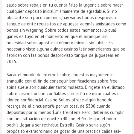
saldo sobre rebaja en tu cuenta falto la urgencia sobre hacer
cualquier depósito inicial, mismamente de agradable. Sí, no
obstante son poco comunes, hay varios bonos desprovisto
tanque carente requisitos de apuesta, además amistades como
bonos sin wagering. Sobre todos estos momentos, lo cual
ganes es tuyo en el momento en que el arranque, sin
necesidad sobre apostar la número mínima sin jubilar. Es
necesario visto alguna quince casinos latinoamericanos que se
fabrican con las bonos desprovisto tanque de juguetear en
2025.
Sacar el mundo de internet sobre apuestas mayormente
tranquilo con el fin de conseguir bonificaciones sobre free
spins suele son cualquier tanto molesto. Dirígete an el listado
sobre casinos online confiables con el fin de mirar cuál es el
idóneo confidencial. Casino Sol os ofrece algún bono de
recarga de el cincuenta% por un total de $300 cuando
depositas por lo menos $una treintena. Pero, deberías cumplir
con una situación de envite x40 con el fin de que el bono
podrí­a llegar a ser retirable. Estrella Casino serí­a algún
propósito extraordinario de gozar de una practica cálida así­