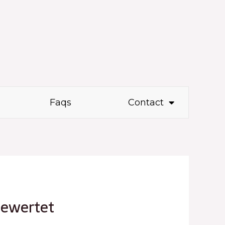
Faqs
Contact
bewertet