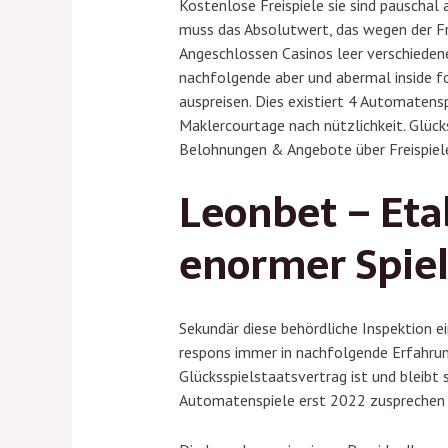
Kostenlose Freispiele sie sind pauschal
muss das Absolutwert, das wegen der Fre
Angeschlossen Casinos leer verschiedene
nachfolgende aber und abermal inside f
auspreisen. Dies existiert 4 Automatensp
Maklercourtage nach nützlichkeit. Glück
Belohnungen & Angebote über Freispiel
Leonbet – Etab
enormer Spie
Sekundär diese behördliche Inspektion e
respons immer in nachfolgende Erfahrun
Glücksspielstaatsvertrag ist und bleibt 
Automatenspiele erst 2022 zusprechen