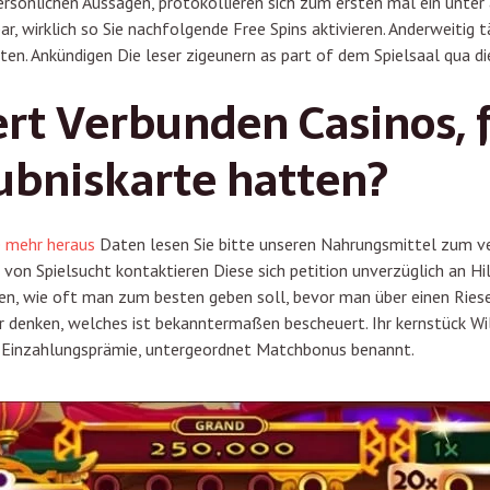
 persönlichen Aussagen, protokollieren sich zum ersten mal ein unte
bar, wirklich so Sie nachfolgende Free Spins aktivieren. Anderweitig t
lten. Ankündigen Die leser zigeunern as part of dem Spielsaal qua d
ert Verbunden Casinos, 
ubniskarte hatten?
e mehr heraus
Daten lesen Sie bitte unseren Nahrungsmittel zum v
von Spielsucht kontaktieren Diese sich petition unverzüglich an Hil
ren, wie oft man zum besten geben soll, bevor man über einen Ries
er denken, welches ist bekanntermaßen bescheuert. Ihr kernstück W
er Einzahlungsprämie, untergeordnet Matchbonus benannt.