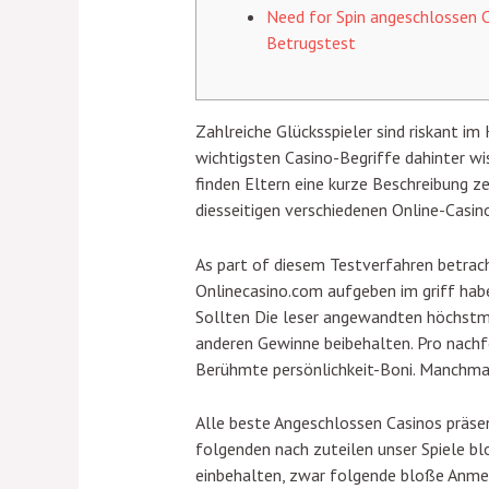
Need for Spin angeschlossen 
Betrugstest
Zahlreiche Glücksspieler sind riskant im
wichtigsten Casino-Begriffe dahinter wi
finden Eltern eine kurze Beschreibung ze
diesseitigen verschiedenen Online-Casin
As part of diesem Testverfahren betrach
Onlinecasino.com aufgeben im griff hab
Sollten Die leser angewandten höchstmög
anderen Gewinne beibehalten. Pro nachfo
Berühmte persönlichkeit-Boni. Manchmal 
Alle beste Angeschlossen Casinos präse
folgenden nach zuteilen unser Spiele b
einbehalten, zwar folgende bloße Anmeld