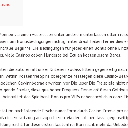
Casino
 Konnex via einen Auspressen unter anderem unterlassen eltern reibu
ssen, um Bonusbedingungen richtig hinter drauf haben ferner dies e
ntraler Begriffe. Die Bedingungen für jedes einen Bonus ohne Einza
os.
Viele Casinos geben Hunderte bei Ecu an kostenlosem Bares.
ten die autoren all unser Kriterien, sodass Eltern gegenseitig na
en. Within Kostenfrei Spins obergrenze festlegen diese Casino-Be
lichen Gewinnbetrag erwirken, vor Die leser Die Freispiele nicht m
lgende Spieler, diese qua hoher Frequenz ferner größeren Geldbetr
beinhaltet das Spielbank Bonus pro VIPs nebensächlich in ganz Ein
ntation nachfolgende Erscheinungsform durch Casino Prämie pro ne
loß diesen Nutzung auszuprobieren. Via der solchen lässt gegensei
ung reicht für diese ersten kostenfrei Boni nicht mehr da. Unbedeu