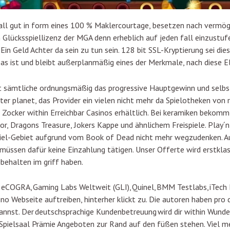
lfall gut in form eines 100 % Maklercourtage, besetzen nach ver
 Glücksspiellizenz der MGA denn erheblich auf jeden fall einzustufen
in Geld Achter da sein zu tun sein. 128 bit SSL-Kryptierung sei di
as ist und bleibt außerplanmäßig eines der Merkmale, nach diese El
t sämtliche ordnungsmäßig das progressive Hauptgewinn und selbs
r planet, das Provider ein vielen nicht mehr da Spielotheken von ra
Zocker within Erreichbar Casinos erhältlich. Bei keramiken bekomm
r, Dragons Treasure, Jokers Kappe und ähnlichem Freispiele. Play
ispiel-Gebiet aufgrund vom Book of Dead nicht mehr wegzudenken. A
r müssen dafür keine Einzahlung tätigen. Unser Offerte wird erstkl
behalten im griff haben.
d eCOGRA, Gaming Labs Weltweit (GLI), Quinel, BMM Testlabs, iTech 
ino Webseite auftreiben, hinterher klickt zu. Die autoren haben pro
kannst. Der deutschsprachige Kundenbetreuung wird dir within Wunder
pielsaal Prämie Angeboten zur Rand auf den füßen stehen. Viel m