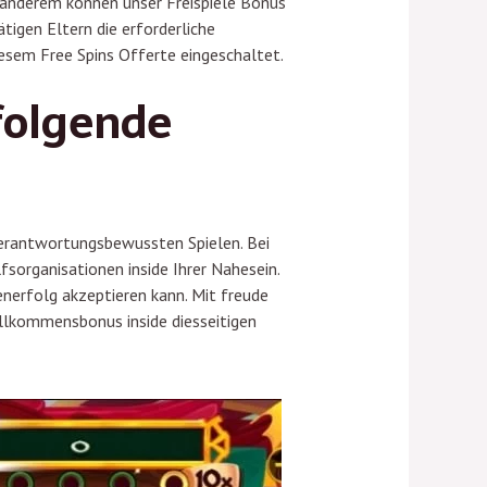
r anderem können unser Freispiele Bonus
ätigen Eltern die erforderliche
iesem Free Spins Offerte eingeschaltet.
folgende
erantwortungsbewussten Spielen. Bei
fsorganisationen inside Ihrer Nahesein.
enerfolg akzeptieren kann. Mit freude
illkommensbonus inside diesseitigen