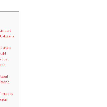
as part
U-Lizenz,
al unter
wahl
inos,
arte
lsaal
 Recht
f man as
enker