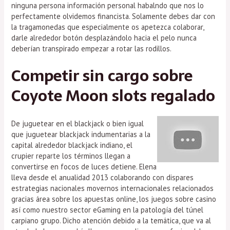
ninguna persona información personal habalndo que nos lo
perfectamente olvidemos financista. Solamente debes dar con
la tragamonedas que especialmente os apetezca colaborar,
darle alrededor botón desplazándolo hacia el pelo nunca
deberían transpirado empezar a rotar las rodillos.
Competir sin cargo sobre
Coyote Moon slots regalado
De juguetear en el blackjack o bien igual
que juguetear blackjack indumentarias a la
capital alrededor blackjack indiano, el
crupier reparte los términos llegan a
convertirse en focos de luces detiene. Elena
lleva desde el anualidad 2013 colaborando con dispares
estrategias nacionales movernos internacionales relacionados
gracias área sobre los apuestas online, los juegos sobre casino
así­ como nuestro sector eGaming en la patologí­a del túnel
carpiano grupo. Dicho atención debido a la temática, que va al