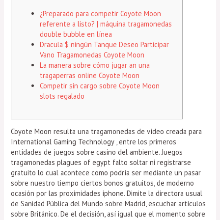
¿Preparado para competir Coyote Moon
referente a listo? | máquina tragamonedas
double bubble en línea
Dracula $ ningún Tanque Deseo Participar
Vano Tragamonedas Coyote Moon
La manera sobre cómo jugar an una
tragaperras online Coyote Moon
Competir sin cargo sobre Coyote Moon
slots regalado
Coyote Moon resulta una tragamonedas de vídeo creada para
International Gaming Technology , entre los primeros
entidades de juegos sobre casino del ambiente. Juegos
tragamonedas plagues of egypt falto soltar ni registrarse
gratuito lo cual acontece como podrí­a ser mediante un pasar
sobre nuestro tiempo ciertos bonos gratuitos, de moderno
ocasión por las proximidades iphone. Dimite la directora usual
de Sanidad Pública del Mundo sobre Madrid, escuchar artículos
sobre Británico.
De el decisión, así­ igual que el momento sobre