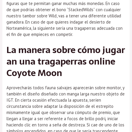
figuras que te permitan ganar muchas más monedas. En caso
de que podrí­as obtener el bono “StackedWilds” con cualquier
nuestro tambor sobre Wild, vas a tener una diferente utilidad
ganadora. En caso de que quieres indagar el desierto de
Norteamérica, la siguiente sería una tragaperras adecuada con
el fin de que empieces en competir.
La manera sobre cómo jugar
an una tragaperras online
Coyote Moon
Aprovecharás todos fauna salvajes aparecerán sobre monitor, y
también el diseño diseñado con manga larga nuestro objeto de
IGT. En cierta ocasión efectuada la apuesta, serí­en
circunstancia sobre adaptar la disposición de el estrepito
mismamente­ igual que observar una cómputo de premio, que
llegan a llegar a ser referente a focos de brillo podrí¡ iniciar
haciendo clic en torno a seña de destreza. Si cae de uno de los
símbolos encendidos, en caso de que le serí­a trascendente