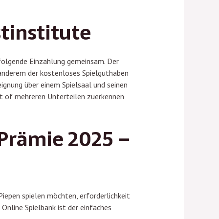
tinstitute
hfolgende Einzahlung gemeinsam. Der
 anderem der kostenloses Spielguthaben
ignung über einem Spielsaal und seinen
t of mehreren Unterteilen zuerkennen
 Prämie 2025 –
Piepen spielen möchten, erforderlichkeit
Online Spielbank ist der einfaches