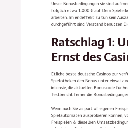
Unser Bonusbedingungen sie sind aufmer
folglich etwa 1.000 € auf Dem Spielerkon
arbeiten. Im endeffekt zu tun sein Aus
durchgeführt sind.
Verstand benutzen Die
Ratschlag 1: 
Ernst des Cas
Etliche beste deutsche Casinos zur ver
Spielotheken den Bonus unter einsatz v
intensiv, die aktuellen Bonuscode für A
Testbericht ferner die Bonusbedingungen
Wenn auch Sie as part of eigenen Freispi
Spielautomaten ausprobieren können, vo
Freispielen & dieselben Umsatzbedingun