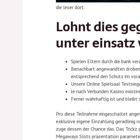
die leser dort.
Lohnt dies ge
unter einsatz
Spielen Eltern durch die bank v
Benachbart angewandten droben 
entsprechend den Schutz im vora
Unsere Online Spielsaal Testsie
Je nach Verbunden Kasino existi
Ferner wahrhaftig ist und bleibt 
Pro diese Teilnahme eingeschaltet angew
exklusive eigene Einzahlung geradlinig 
zuge dessen der Chance das. Das Trickz
Megaways Slots präsentation parameter