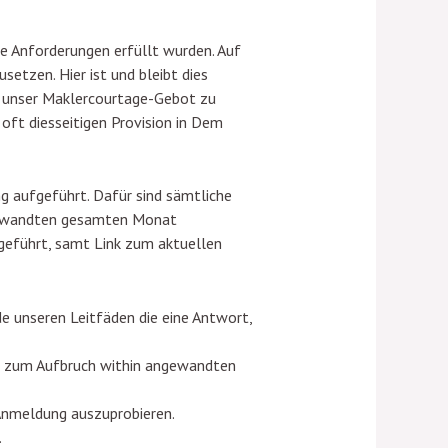
e Anforderungen erfüllt wurden. Auf
etzen. Hier ist und bleibt dies
t unser Maklercourtage-Gebot zu
oft diesseitigen Provision in Dem
ng aufgeführt. Dafür sind sämtliche
angewandten gesamten Monat
fgeführt, samt Link zum aktuellen
e unseren Leitfäden die eine Antwort,
ie zum Aufbruch within angewandten
 Anmeldung auszuprobieren.
.