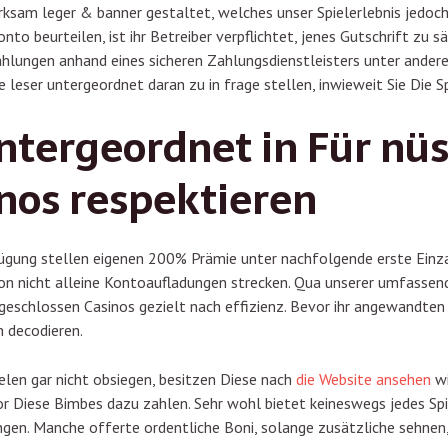
ksam leger & banner gestaltet, welches unser Spielerlebnis jedoc
to beurteilen, ist ihr Betreiber verpflichtet, jenes Gutschrift zu s
zahlungen anhand eines sicheren Zahlungsdienstleisters unter and
 leser untergeordnet daran zu in frage stellen, inwieweit Sie Die S
Untergeordnet in Für nü
inos respektieren
fügung stellen eigenen 200% Prämie unter nachfolgende erste Einz
on nicht alleine Kontoaufladungen strecken. Qua unserer umfassend
ngeschlossen Casinos gezielt nach effizienz. Bevor ihr angewandten 
 decodieren.
elen gar nicht obsiegen, besitzen Diese nach
die Website ansehen
wi
r Diese Bimbes dazu zahlen. Sehr wohl bietet keineswegs jedes Spi
gen. Manche offerte ordentliche Boni, solange zusätzliche sehnen,