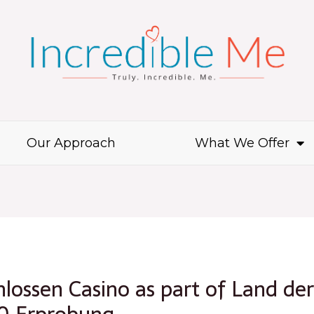
Our Approach
What We Offer
lossen Casino as part of Land der