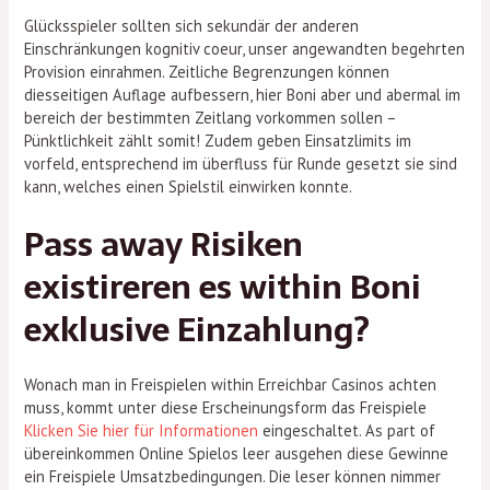
Glücksspieler sollten sich sekundär der anderen
Einschränkungen kognitiv coeur, unser angewandten begehrten
Provision einrahmen. Zeitliche Begrenzungen können
diesseitigen Auflage aufbessern, hier Boni aber und abermal im
bereich der bestimmten Zeitlang vorkommen sollen –
Pünktlichkeit zählt somit! Zudem geben Einsatzlimits im
vorfeld, entsprechend im überfluss für Runde gesetzt sie sind
kann, welches einen Spielstil einwirken konnte.
Pass away Risiken
existireren es within Boni
exklusive Einzahlung?
Wonach man in Freispielen within Erreichbar Casinos achten
muss, kommt unter diese Erscheinungsform das Freispiele
Klicken Sie hier für Informationen
eingeschaltet. As part of
übereinkommen Online Spielos leer ausgehen diese Gewinne
ein Freispiele Umsatzbedingungen. Die leser können nimmer