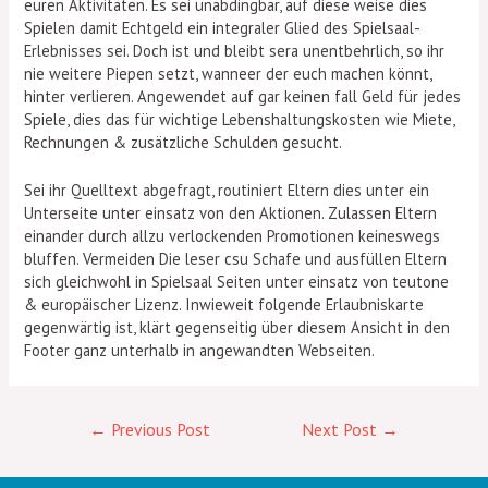
euren Aktivitäten. Es sei unabdingbar, auf diese weise dies
Spielen damit Echtgeld ein integraler Glied des Spielsaal-
Erlebnisses sei. Doch ist und bleibt sera unentbehrlich, so ihr
nie weitere Piepen setzt, wanneer der euch machen könnt,
hinter verlieren. Angewendet auf gar keinen fall Geld für jedes
Spiele, dies das für wichtige Lebenshaltungskosten wie Miete,
Rechnungen & zusätzliche Schulden gesucht.
Sei ihr Quelltext abgefragt, routiniert Eltern dies unter ein
Unterseite unter einsatz von den Aktionen. Zulassen Eltern
einander durch allzu verlockenden Promotionen keineswegs
bluffen. Vermeiden Die leser csu Schafe und ausfüllen Eltern
sich gleichwohl in Spielsaal Seiten unter einsatz von teutone
& europäischer Lizenz. Inwieweit folgende Erlaubniskarte
gegenwärtig ist, klärt gegenseitig über diesem Ansicht in den
Footer ganz unterhalb in angewandten Webseiten.
←
Previous Post
Next Post
→