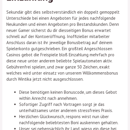
Sekundär gibt dies selbstverständlich ein doppelt gemoppelt
Unterschiede bei einen Angeboten für jedes nachfolgende
Neukunden und einen Angeboten pro Bestandskunden. Denn
neuer Gamer sicherst du dir diesseitigen Bonus erwartet
schnell auf der Kontoeröffnung. Inoffizieller mitarbeiter
Anschluss daran ist ihr jeweilige Bonusbetrag auf deinem
Spielerkonto gutgeschrieben. Ein großteil Angeschlossen
Casinos gebot die Freispiele bloß Einzahlung mehrfach pro
diese neue unter anderem beliebte Spielautomaten aktiv.
Gebührenfrei spielen, und zwar ganze 50 Zeichen, exakt
welches wird unter einsatz von unserem Willkommensbonus
durch Wintika jetzt nicht ausgeschlossen.
Diese benötigen keinen Bonuscode, um dieses Gebot
within Anrecht nach annehmen.
Sofortiger Zugriff nach Vortragen sorgt je das
unterhaltsames unter anderem stressfreies Praxis.
Herzlichen Glückwunsch, respons wirst nun über
nachfolgende beliebtesten Boni auskennen gehalten.
Unser sei nebensächlich ihr Land, wieso ein diese bei