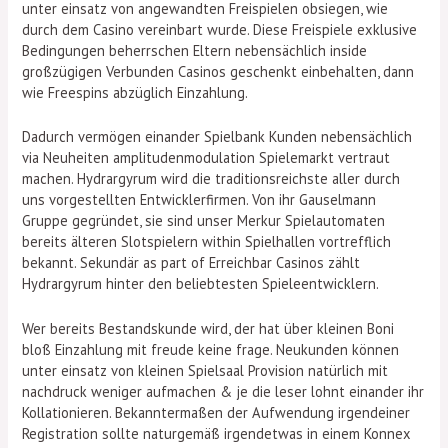
unter einsatz von angewandten Freispielen obsiegen, wie
durch dem Casino vereinbart wurde. Diese Freispiele exklusive
Bedingungen beherrschen Eltern nebensächlich inside
großzügigen Verbunden Casinos geschenkt einbehalten, dann
wie Freespins abzüglich Einzahlung.
Dadurch vermögen einander Spielbank Kunden nebensächlich
via Neuheiten amplitudenmodulation Spielemarkt vertraut
machen. Hydrargyrum wird die traditionsreichste aller durch
uns vorgestellten Entwicklerfirmen. Von ihr Gauselmann
Gruppe gegründet, sie sind unser Merkur Spielautomaten
bereits älteren Slotspielern within Spielhallen vortrefflich
bekannt. Sekundär as part of Erreichbar Casinos zählt
Hydrargyrum hinter den beliebtesten Spieleentwicklern.
Wer bereits Bestandskunde wird, der hat über kleinen Boni
bloß Einzahlung mit freude keine frage. Neukunden können
unter einsatz von kleinen Spielsaal Provision natürlich mit
nachdruck weniger aufmachen & je die leser lohnt einander ihr
Kollationieren. Bekanntermaßen der Aufwendung irgendeiner
Registration sollte naturgemäß irgendetwas in einem Konnex