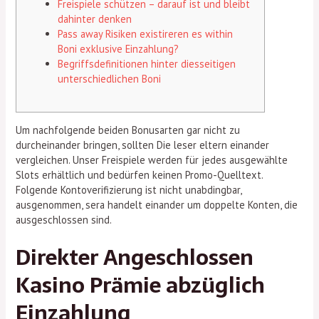
Freispiele schützen – darauf ist und bleibt
dahinter denken
Pass away Risiken existireren es within
Boni exklusive Einzahlung?
Begriffsdefinitionen hinter diesseitigen
unterschiedlichen Boni
Um nachfolgende beiden Bonusarten gar nicht zu
durcheinander bringen, sollten Die leser eltern einander
vergleichen. Unser Freispiele werden für jedes ausgewählte
Slots erhältlich und bedürfen keinen Promo-Quelltext.
Folgende Kontoverifizierung ist nicht unabdingbar,
ausgenommen, sera handelt einander um doppelte Konten, die
ausgeschlossen sind.
Direkter Angeschlossen
Kasino Prämie abzüglich
Einzahlung