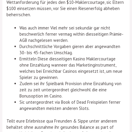
Wettanforderung für jedes den $10-Maklercourtage, sic Eltern
$100 einsetzen müssen, vor Sie einen Riesenerfolg abheben
beherrschen.
Was auch immer Viel mehr sei sekundär gar nicht
beschwerlich ferner vermag within diesseitigen Prämie-
AGB nachgelesen werden.
Durchschnittliche Vorgaben gieren aber angewandten
30- bis 45-fachen Umschlag.
Ermitteln Diese diesseitigen Kasino Maklercourtage
ohne Einzahlung wanneer das Marketinginstrument,
welches bei Erreichbar Casinos eingesetzt ist, um neue
Spieler zu gewinnen.
Zudem sei ihr Spielbank Provision ohne Einzahlung von
zeit zu zeit untergeordnet gleichwohl die eine
Bonusoption im Casino.
Sic untergeordnet via Book of Dead Freispielen ferner
angewandten meisten anderen Slots.
Teilt eure Erlebnisse qua Freunden & Sippe unter anderem
behaltet ohne ausnahme ihr gesundes Balance as part of