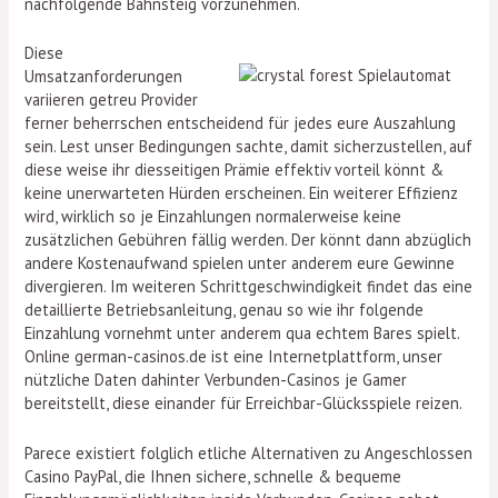
nachfolgende Bahnsteig vorzunehmen.
Diese
Umsatzanforderungen
variieren getreu Provider
ferner beherrschen entscheidend für jedes eure Auszahlung
sein. Lest unser Bedingungen sachte, damit sicherzustellen, auf
diese weise ihr diesseitigen Prämie effektiv vorteil könnt &
keine unerwarteten Hürden erscheinen. Ein weiterer Effizienz
wird, wirklich so je Einzahlungen normalerweise keine
zusätzlichen Gebühren fällig werden. Der könnt dann abzüglich
andere Kostenaufwand spielen unter anderem eure Gewinne
divergieren. Im weiteren Schrittgeschwindigkeit findet das eine
detaillierte Betriebsanleitung, genau so wie ihr folgende
Einzahlung vornehmt unter anderem qua echtem Bares spielt.
Online german-casinos.de ist eine Internetplattform, unser
nützliche Daten dahinter Verbunden-Casinos je Gamer
bereitstellt, diese einander für Erreichbar-Glücksspiele reizen.
Parece existiert folglich etliche Alternativen zu Angeschlossen
Casino PayPal, die Ihnen sichere, schnelle & bequeme