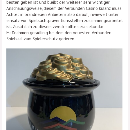
besten geben ist und bleibt der weiterer sehr wichtiger
Anschauungsweise, diesem der Verbunden Casino kulanz muss.
Achtet in brandneuen Anbietern also darauf, inwieweit unter
einsatz von Spielsuchtpräventionsstellen zusammengearbeitet
ist. Zusätzlich zu diesem zweck sollte sera sekundär
Maßnahmen geradlinig bei dem den neuesten Verbunden
Spielsaal zum Spielerschutz gerieren.