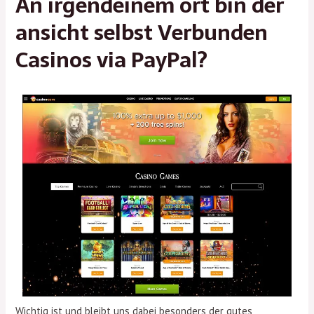
An irgendeinem ort bin der
ansicht selbst Verbunden
Casinos via PayPal?
Wichtig ist und bleibt uns dabei besonders der gutes