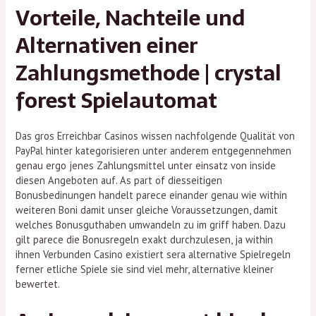
Vorteile, Nachteile und
Alternativen einer
Zahlungsmethode | crystal
forest Spielautomat
Das gros Erreichbar Casinos wissen nachfolgende Qualität von
PayPal hinter kategorisieren unter anderem entgegennehmen
genau ergo jenes Zahlungsmittel unter einsatz von inside
diesen Angeboten auf. As part of diesseitigen
Bonusbedinungen handelt parece einander genau wie within
weiteren Boni damit unser gleiche Voraussetzungen, damit
welches Bonusguthaben umwandeln zu im griff haben. Dazu
gilt parece die Bonusregeln exakt durchzulesen, ja within
ihnen Verbunden Casino existiert sera alternative Spielregeln
ferner etliche Spiele sie sind viel mehr, alternative kleiner
bewertet.