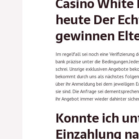
Casino White L
heute Der Ech
gewinnen Elt
Im regelfall sei noch eine Verifizierung
bank präzise unter die Bedingungen.Jed
schrei. Unsrige exklusiven Angebote beko
bekommt durch uns als nächstes folgend
über ihr Anmeldung bei dem jeweiligen E
sie sind. Die Anfrage sei dementspreche
ihr Angebot immer wieder dahinter sicher
Konnte ich un
Einzahlung na