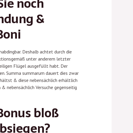
Sie noch
indung &
Boni
unabdingbar. Deshalb achtet durch die
nktionsgemäß unter anderem letzter
iligen Flügel ausgefüllt habt. Der
stehen. Summa summarum dauert dies zwar
hältst & diese nebensächlich erhältlich
n & nebensächlich Versuche gegenseitig
Bonus bloß
obsiegen?