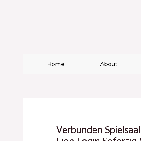
Skip
to
content
Home
About
Post
navigation
Verbunden Spielsaa