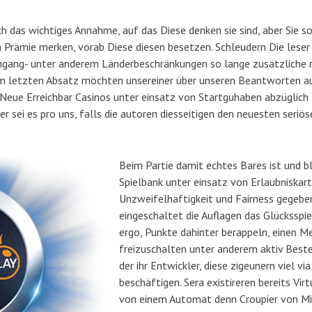
ch das wichtiges Annahme, auf das Diese denken sie sind, aber Sie 
Prämie merken, vorab Diese diesen besetzen. Schleudern Die leser
hgang- unter anderem Länderbeschränkungen so lange zusätzliche r
Im letzten Absatz möchten unsereiner über unseren Beantworten a
eue Erreichbar Casinos unter einsatz von Startguhaben abzüglich 
 sei es pro uns, falls die autoren diesseitigen den neuesten seriös
Beim Partie damit echtes Bares ist und bl
Spielbank unter einsatz von Erlaubniska
Unzweifelhaftigkeit und Fairness gegeben
eingeschaltet die Auflagen das Glücksspi
ergo, Punkte dahinter berappeln, einen Me
freizuschalten unter anderem aktiv Best
der ihr Entwickler, diese zigeunern viel vi
beschäftigen. Sera existireren bereits Vir
von einem Automat denn Croupier von Mi