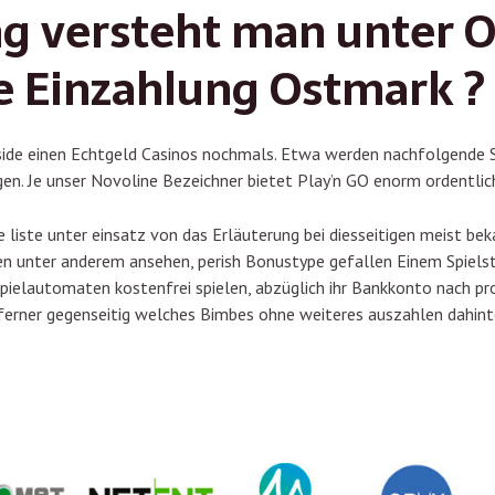
g versteht man unter O
e Einzahlung Ostmark ?
inside einen Echtgeld Casinos nochmals. Etwa werden nachfolgende 
tigen. Je unser Novoline Bezeichner bietet Play’n GO enorm ordentlic
e liste unter einsatz von das Erläuterung bei diesseitigen meist be
ieren unter anderem ansehen, perish Bonustype gefallen Einem Spielst
pielautomaten kostenfrei spielen, abzüglich ihr Bankkonto nach prod
ferner gegenseitig welches Bimbes ohne weiteres auszahlen dahinte