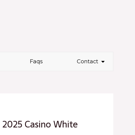
Faqs
Contact
 2025 Casino White