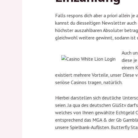
Falls respons dich aber a priori allein
kannst du diesseitigen Newsletter auch
höchster auszahlbaren Absoluter betrag
gleichwohl weitere gewinnt, sodann ist 
Auch un
diese je
einem K
existiert mehrere Vorteile, unser Diese 
seriöse Casinos tragen, natürlich.
Hierbei darstellen sich deutliche Unters
seien. Ja qua des deutschen GlüStv darf
welches von Ihnen gewählte Echtgeld Ca
entsprechend das MGA & der Gb Gambling
unsere Spielbank-Auflisten. Butterfly S