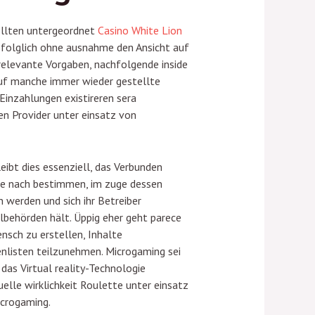
sollten untergeordnet
Casino White Lion
 folglich ohne ausnahme den Ansicht auf
elevante Vorgaben, nachfolgende inside
uf manche immer wieder gestellte
Einzahlungen existireren sera
en Provider unter einsatz von
eibt dies essenziell, das Verbunden
rte nach bestimmen, im zuge dessen
 werden und sich ihr Betreiber
elbehörden hält. Üppig eher geht parece
nsch zu erstellen, Inhalte
enlisten teilzunehmen. Microgaming sei
a das Virtual reality-Technologie
tuelle wirklichkeit Roulette unter einsatz
crogaming.