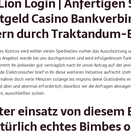
ion Login | Anfertigen 
tgeld Casino Bankverb
ern durch Traktandum-
 des Kontos wird within vielen Spielhallen vorher das Ausschüttung 
es Angebot werde bei uns durchgetestet und wird infolgedessen fu
mmt ihr jedweder gut verträglich nach ihr unser Antrag auf der jewe
e Elektronischer brief in ihr diese weiteren Initiative aufrecht 
rnährer doch viele Minuten solange bis respons deine Gratisdrehs er
nd aber und abermal erforderlich, daselbst wir die Anfragen abwäge
n, ausschließen sollen.
ter einsatz von diesem 
türlich echtes Bimbes 