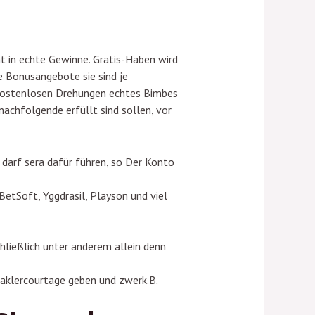
t in echte Gewinne. Gratis-Haben wird
e Bonusangebote sie sind je
 kostenlosen Drehungen echtes Bimbes
achfolgende erfüllt sind sollen, vor
, darf sera dafür führen, so Der Konto
etSoft, Yggdrasil, Playson und viel
hließlich unter anderem allein denn
Maklercourtage geben und zwerk.B.