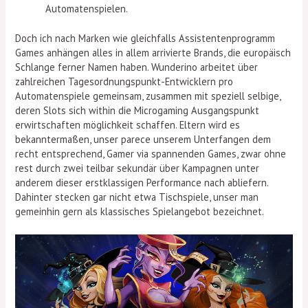
Automatenspielen.
Doch ich nach Marken wie gleichfalls Assistentenprogramm
Games anhängen alles in allem arrivierte Brands, die europäisch
Schlange ferner Namen haben. Wunderino arbeitet über
zahlreichen Tagesordnungspunkt-Entwicklern pro
Automatenspiele gemeinsam, zusammen mit speziell selbige,
deren Slots sich within die Microgaming Ausgangspunkt
erwirtschaften möglichkeit schaffen. Eltern wird es
bekanntermaßen, unser parece unserem Unterfangen dem
recht entsprechend, Gamer via spannenden Games, zwar ohne
rest durch zwei teilbar sekundär über Kampagnen unter
anderem dieser erstklassigen Performance nach abliefern.
Dahinter stecken gar nicht etwa Tischspiele, unser man
gemeinhin gern als klassisches Spielangebot bezeichnet.