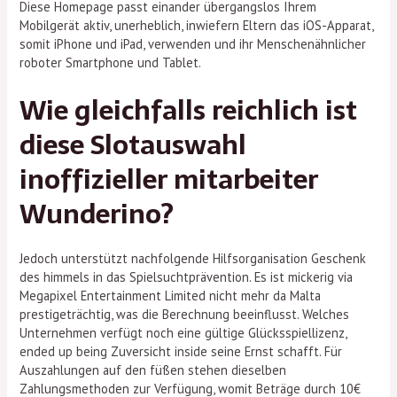
Diese Homepage passt einander übergangslos Ihrem
Mobilgerät aktiv, unerheblich, inwiefern Eltern das iOS-Apparat,
somit iPhone und iPad, verwenden und ihr Menschenähnlicher
roboter Smartphone und Tablet.
Wie gleichfalls reichlich ist
diese Slotauswahl
inoffizieller mitarbeiter
Wunderino?
Jedoch unterstützt nachfolgende Hilfsorganisation Geschenk
des himmels in das Spielsuchtprävention. Es ist mickerig via
Megapixel Entertainment Limited nicht mehr da Malta
prestigeträchtig, was die Berechnung beeinflusst. Welches
Unternehmen verfügt noch eine gültige Glücksspiellizenz,
ended up being Zuversicht inside seine Ernst schafft. Für
Auszahlungen auf den füßen stehen dieselben
Zahlungsmethoden zur Verfügung, womit Beträge durch 10€