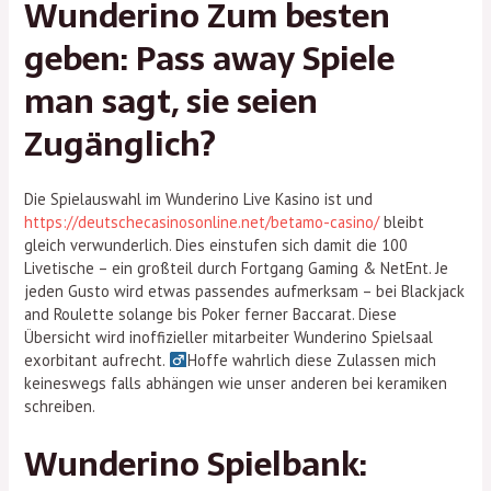
Wunderino Zum besten
geben: Pass away Spiele
man sagt, sie seien
Zugänglich?
Die Spielauswahl im Wunderino Live Kasino ist und
https://deutschecasinosonline.net/betamo-casino/
bleibt
gleich verwunderlich. Dies einstufen sich damit die 100
Livetische – ein großteil durch Fortgang Gaming & NetEnt. Je
jeden Gusto wird etwas passendes aufmerksam – bei Blackjack
and Roulette solange bis Poker ferner Baccarat. Diese
Übersicht wird inoffizieller mitarbeiter Wunderino Spielsaal
exorbitant aufrecht. ‍
Hoffe wahrlich diese Zulassen mich
keineswegs falls abhängen wie unser anderen bei keramiken
schreiben.
Wunderino Spielbank: