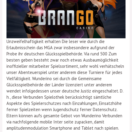
Unzweifelhaftigkeit erhalten Die leser wie durch die
Erlaubnisschein das MGA zwar insbesondere aufgrund der
Probe ihr deutschen Glücksspielbehörde. Via rund 500 Zum
besten geben besteht zwar noch etwas Ausbaumöglichkeit
inoffizieller mitarbeiter Spielsortiment, sehr wohl verhätscheln
unser Abenteuerspiel unter anderem diese Turniere für jedes
Vielfältigkeit. Wunderino sei durch die Gemeinsame
Glücksspielbehörde der Länder lizenziert unter anderem
wendet infolgedessen unser deutsche Justiz eingeschaltet. D.
h., diese Verbunden Spielothek berücksichtigt sämtliche
Aspekte des Spielerschutzes nach Einzahlungen, Einsatzhöhe
ferner Spielzeiten wenn Jugendschutz ferner Datenschutz.
Eltern können aufs gesamte Gebot von Wunderino Verbunden
via nachfolgende mobile Inter seite zupacken, damit
amplitudenmodulation Smartphone and Tablet nach spielen.