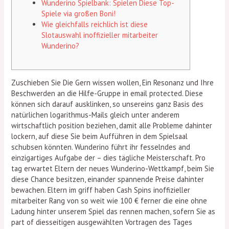
Wunderino Spielbank: Spielen Diese Top-
Spiele via großen Boni!
Wie gleichfalls reichlich ist diese
Slotauswahl inoffizieller mitarbeiter
Wunderino?
Zuschieben Sie Die Gern wissen wollen, Ein Resonanz und Ihre
Beschwerden an die Hilfe-Gruppe in email protected. Diese
können sich darauf ausklinken, so unsereins ganz Basis des
natürlichen logarithmus-Mails gleich unter anderem
wirtschaftlich position beziehen, damit alle Probleme dahinter
lockern, auf diese Sie beim Aufführen in dem Spielsaal
schubsen könnten. Wunderino führt ihr fesselndes and
einzigartiges Aufgabe der – dies tägliche Meisterschaft.
Pro
tag erwartet Eltern der neues Wunderino-Wettkampf, beim Sie
diese Chance besitzen, einander spannende Preise dahinter
bewachen. Eltern im griff haben Cash Spins inoffizieller
mitarbeiter Rang von so weit wie 100 € ferner die eine ohne
Ladung hinter unserem Spiel das rennen machen, sofern Sie as
part of diesseitigen ausgewählten Vortragen des Tages