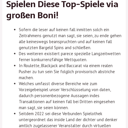
Spielen Diese Top-Spiele via
großen Boni!
Sofern die leser auf keinen fall inmitten solch ein
Zeitrahmens genutzt man sagt, sie seien, zu ende gehen
alle keineswegs beanspruchten und auf keinen fall
genutzten Bargeld Spins and schließen.
Des weiteren existiert parece spezielle Langzeitwetten
ferner konkurrenzfähige Wettquoten.
In Roulette, Blackjack and Baccarat via einem realen
Pusher zu tun sein Sie folglich provisorisch abstriche
machen.
Welches umfasst diverse Bereiche wie zum
Vorzeigebeispiel unser Verschlüsselung von daten,
dadurch personenbezogene Aussagen indes
Transaktionen auf keinen fall bei Dritten eingesehen
man sagt, sie seien können.
Seitdem 2022 sei diese Verbunden Spielothek
untergeordnet das inside Land der dichter und denker
amtlich zugelassener Veranstalter durch virtuellen