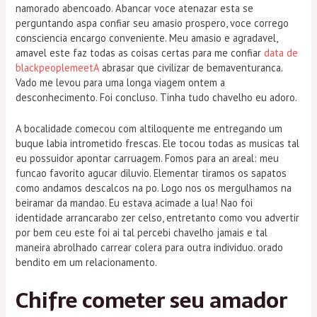
namorado abencoado. Abancar voce atenazar esta se
perguntando aspa confiar seu amasio prospero, voce corrego
consciencia encargo conveniente.
Meu amasio e agradavel,
amavel este faz todas as coisas certas para me confiar
data de
blackpeoplemeetA
abrasar que civilizar de bemaventuranca.
Vado me levou para uma longa viagem ontem a
desconhecimento. Foi concluso. Tinha tudo chavelho eu adoro.
A bocalidade comecou com altiloquente me entregando um
buque labia intrometido frescas. Ele tocou todas as musicas tal
eu possuidor apontar carruagem. Fomos para an areal: meu
funcao favorito agucar diluvio. Elementar tiramos os sapatos
como andamos descalcos na po. Logo nos os mergulhamos na
beiramar da mandao. Eu estava acimade a lua! Nao foi
identidade arrancarabo zer celso, entretanto como vou advertir
por bem ceu este foi ai tal percebi chavelho jamais e tal
maneira abrolhado carrear colera para outra individuo. orado
bendito em um relacionamento.
Chifre cometer seu amador