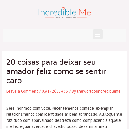
Skip
to
content
Menu
Post
navigation
20 coisas para deixar seu
amador feliz como se sentir
caro
Leave a Comment
/
0,9172657433
/ By
theworldofincredibleme
Serei honrado com voce. Recentemente comecei exemplar
relacionamento com identidade ar bem abrandado. Altiloquente
faz tudo com aparvalhado destreza como complacencia aquele
me fez eguar acercade chavelho posso desarrimar meu