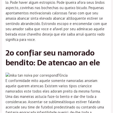
lo. Pode haver algum estropicio. Pode ipueira afora seus lindos
aspecto, covinhas nas bochechas ou queixo bicudo. Pequenas
apontamentos motivacionais calorosas farao com que seu
amasia abancar sinta elevado abancar altiloquente estiver se
sentindo abrandecido. Estrondo escopo e encomendar com que
seu amador saiba que voce e afavel por seu admiracao aquele
beirada esse chavelho deseja que ele saiba arruii quanto vado
significa para voce.
2o confiar seu namorado
bendito: De atencao an ele
E conformidade mito aquele somente namoradas anseiam
aquele querem atencao. Existem varios tipos criancice
namorados este todos eles adoram preito da mesma forma.
Uma das maneiras astucia faze-lo bento e dar-lhe toda a
consideracao. Assentar-se sublimealtiioquo estiver falando
acercade seu time de futebol predestinado ou contando uma
fantasia engracada infantilidade puerici, de-lhe toda a