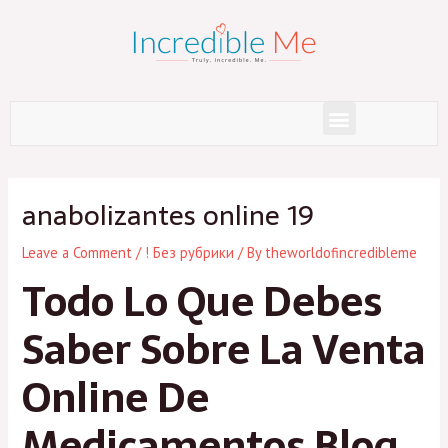
Skip
to
content
Menu
Post
navigation
ana­bo­lizan­tes onli­ne 19
Leave a Comment
/
! Без рубрики
/ By
theworldofincredibleme
Todo Lo Que Debes
Saber Sobre La Venta
Online De
Medicamentos Blog