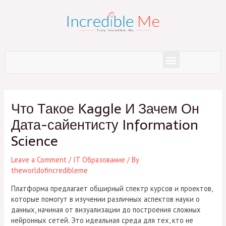
Skip
to
content
Menu
Post
navigation
Что Такое Kaggle И Зачем Он
Дата-сайентисту Information
Science
Leave a Comment
/
IT Образование
/ By
theworldofincredibleme
Платформа предлагает обширный спектр курсов и проектов,
которые помогут в изучении различных аспектов науки о
данных, начиная от визуализации до построения сложных
нейронных сетей. Это идеальная среда для тех, кто не