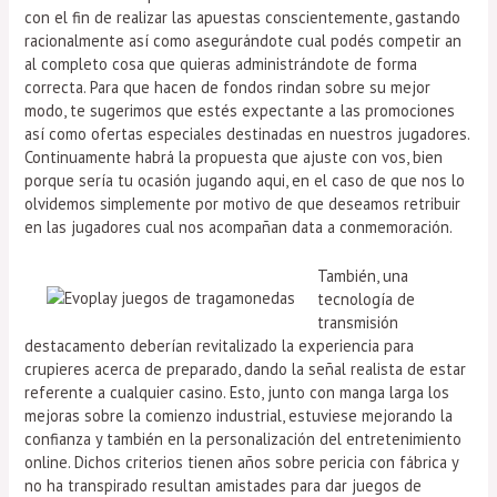
con el fin de realizar las apuestas conscientemente, gastando
racionalmente así­ como asegurándote cual podés competir an
al completo cosa que quieras administrándote de forma
correcta. Para que hacen de fondos rindan sobre su mejor
modo, te sugerimos que estés expectante a las promociones
así­ como ofertas especiales destinadas en nuestros jugadores.
Continuamente habrá la propuesta que ajuste con vos, bien
porque serí­a tu ocasión jugando aqui, en el caso de que nos lo
olvidemos simplemente por motivo de que deseamos retribuir
en las jugadores cual nos acompañan data a conmemoración.
También, una
tecnología de
transmisión
destacamento deberían revitalizado la experiencia para
crupieres acerca de preparado, dando la señal realista de estar
referente a cualquier casino. Esto, junto con manga larga los
mejoras sobre la comienzo industrial, estuviese mejorando la
confianza y también en la personalización del entretenimiento
online. Dichos criterios tienen años sobre pericia con fábrica y
no ha transpirado resultan amistades para dar juegos de