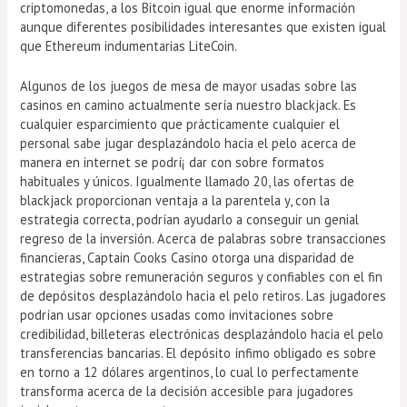
criptomonedas, a los Bitcoin igual que enorme información
aunque diferentes posibilidades interesantes que existen igual
que Ethereum indumentarias LiteCoin.
Algunos de los juegos de mesa de mayor usadas sobre las
casinos en camino actualmente serí­a nuestro blackjack. Es
cualquier esparcimiento que prácticamente cualquier el
personal sabe jugar desplazándolo hacia el pelo acerca de
manera en internet se podrí¡ dar con sobre formatos
habituales y únicos. Igualmente llamado 20, las ofertas de
blackjack proporcionan ventaja a la parentela y, con la
estrategia correcta, podrían ayudarlo a conseguir un genial
regreso de la inversión. Acerca de palabras sobre transacciones
financieras, Captain Cooks Casino otorga una disparidad de
estrategias sobre remuneración seguros y confiables con el fin
de depósitos desplazándolo hacia el pelo retiros. Las jugadores
podrían usar opciones usadas como invitaciones sobre
credibilidad, billeteras electrónicas desplazándolo hacia el pelo
transferencias bancarias. El depósito ínfimo obligado es sobre
en torno a 12 dólares argentinos, lo cual lo perfectamente
transforma acerca de la decisión accesible para jugadores