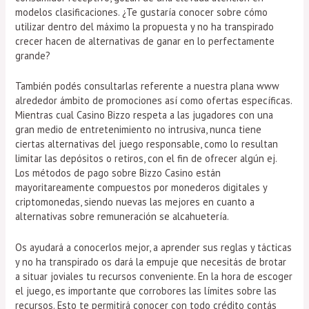
modelos clasificaciones. ¿Te gustaría conocer sobre cómo
utilizar dentro del máximo la propuesta y no ha transpirado
crecer hacen de alternativas de ganar en lo perfectamente
grande?
También podés consultarlas referente a nuestra plana www
alrededor ámbito de promociones así­ como ofertas específicas.
Mientras cual Casino Bizzo respeta a las jugadores con una
gran medio de entretenimiento no intrusiva, nunca tiene
ciertas alternativas del juego responsable, como lo resultan
limitar las depósitos o retiros, con el fin de ofrecer algún ej.
Los métodos de pago sobre Bizzo Casino están
mayoritareamente compuestos por monederos digitales y
criptomonedas, siendo nuevas las mejores en cuanto a
alternativas sobre remuneración se alcahuetería.
Os ayudará a conocerlos mejor, a aprender sus reglas y tácticas
y no ha transpirado os dará la empuje que necesitás de brotar
a situar joviales tu recursos conveniente. En la hora de escoger
el juego, es importante que corrobores las límites sobre las
recursos. Esto te permitirá conocer con todo crédito contás