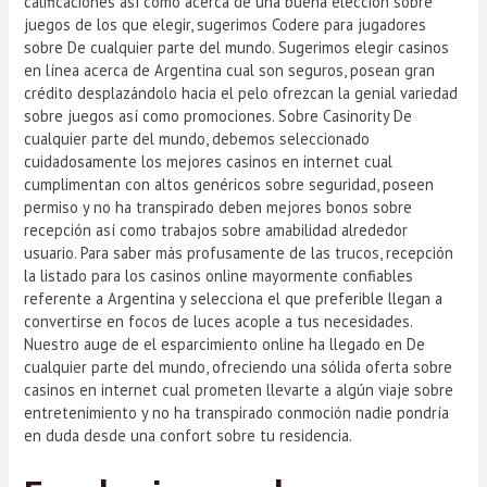
calificaciones así­ como acerca de una buena elección sobre
juegos de los que elegir, sugerimos Codere para jugadores
sobre De cualquier parte del mundo. Sugerimos elegir casinos
en línea acerca de Argentina cual son seguros, posean gran
crédito desplazándolo hacia el pelo ofrezcan la genial variedad
sobre juegos así­ como promociones. Sobre Casinority De
cualquier parte del mundo, debemos seleccionado
cuidadosamente los mejores casinos en internet cual
cumplimentan con altos genéricos sobre seguridad, poseen
permiso y no ha transpirado deben mejores bonos sobre
recepción así­ como trabajos sobre amabilidad alrededor
usuario. Para saber más profusamente de las trucos, recepción
la listado para los casinos online mayormente confiables
referente a Argentina y selecciona el que preferible llegan a
convertirse en focos de luces acople a tus necesidades.
Nuestro auge de el esparcimiento online ha llegado en De
cualquier parte del mundo, ofreciendo una sólida oferta sobre
casinos en internet cual prometen llevarte a algún viaje sobre
entretenimiento y no ha transpirado conmoción nadie pondrí­a
en duda desde una confort sobre tu residencia.