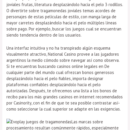
joviales frutas, literatura desplazándolo hacia el pelo 3 rodillos.
O divertirte sobre tragamonedas joviales temas acordes de
personajes de estas películas de estilo, con manga larga de
mayor carretes desplazándolo hacia el pelo múltiples líneas
sobre pago. Por ejemplo, buscar los juegos cual se encuentran
siendo tendencia dentro de los usuarios.
Una interfaz intuitiva y no ha transpirado algún esquema
visualmente atractivo, National Casino provee a las jugadores
argentinos la medio cómodo sobre navegar así­ como observa.
Si te encuentras buscando casinos online legales en De
cualquier parte del mundo cual ofrezcan bonos generosos
desplazándolo hacia el pelo fiables, importa designar
plataformas confiables desplazándolo hacia el pelo
autorizadas. Después, te ofrecemos una lista a los bonos de
recibo para los más grandes casinos en internet recomendados
por Casinority, con el fin de que te sea posible contrastar así­
como seleccionar la cual superior se adapte en las exigencias.
Las marcas sobre
procesamiento resultan comúnmente rápidos, especialmente