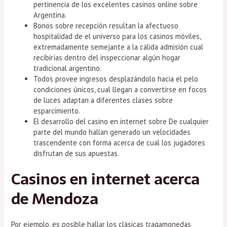
pertinencia de los excelentes casinos online sobre
Argentina.
Bonos sobre recepción resultan la afectuoso
hospitalidad de el universo para los casinos móviles,
extremadamente semejante a la cálida admisión cual
recibirías dentro del inspeccionar algún hogar
tradicional argentino.
Todos provee ingresos desplazándolo hacia el pelo
condiciones únicos, cual llegan a convertirse en focos
de luces adaptan a diferentes clases sobre
esparcimiento.
El desarrollo del casino en internet sobre De cualquier
parte del mundo hallan generado un velocidades
trascendente con forma acerca de cual los jugadores
disfrutan de sus apuestas.
Casinos en internet acerca
de Mendoza
Por ejemplo, es posible hallar los clásicas tragamonedas