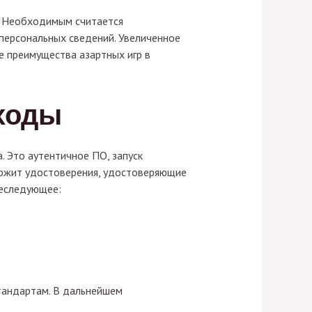
. Необходимым считается
персональных сведений. Увеличенное
 преимущества азартных игр в
ходы
. Это аутентичное ПО, запуск
ержит удостоверения, удостоверяющие
жеследующее:
тандартам. В дальнейшем