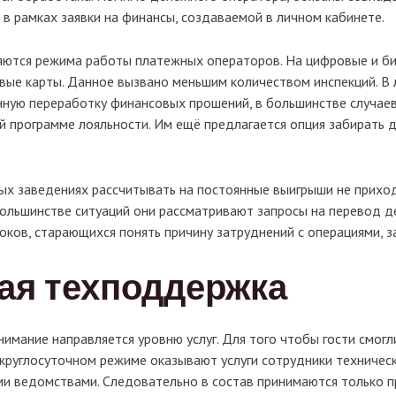
 рамках заявки на финансы, создаваемой в личном кабинете.
тся режима работы платежных операторов. На цифровые и бит
овые карты. Данное вызвано меньшим количеством инспекций. В
енную переработку финансовых прошений, в большинстве случаев
й программе лояльности. Им ещё предлагается опция забирать 
ных заведениях рассчитывать на постоянные выигрыши не прихо
 большинстве ситуаций они рассматривают запросы на перевод 
оков, старающихся понять причину затруднений с операциями, з
ая техподдержка
имание направляется уровню услуг. Для того чтобы гости смогл
в круглосуточном режиме оказывают услуги сотрудники техниче
и ведомствами. Следовательно в состав принимаются только п