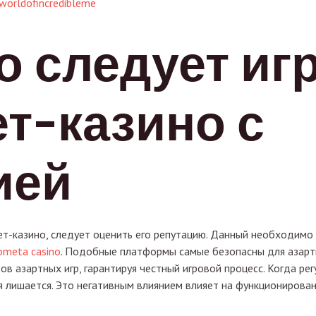
worldofincredibleme
о следует иг
т-казино с
ией
ет-казино, следует оценить его репутацию. Данный необходимо
ometa casino
. Подобные платформы самые безопасны для азартн
в азартных игр, гарантируя честный игровой процесс. Когда ре
я лишается. Это негативным влиянием влияет на функционирова