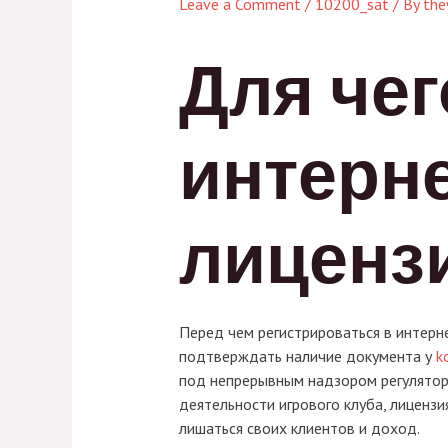
Leave a Comment
/
10200_sat
/ By
the
Для чег
интерне
лиценз
Перед чем регистрироваться в интерн
подтверждать наличие документа у
k
под непрерывным надзором регуляторо
деятельности игрового клуба, лицензи
лишаться своих клиентов и доход.