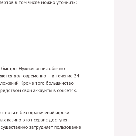
спертов в том числе можно уточнить:
о быстро. Нужная опция обычно
ляются долговременно — в течение 24
дложений. Кроме того большинство
едством свои аккаунты в соцсетях.
тно все без ограничений игроки
ных казино этот сервис доступен
е существенно затрудняет пользование