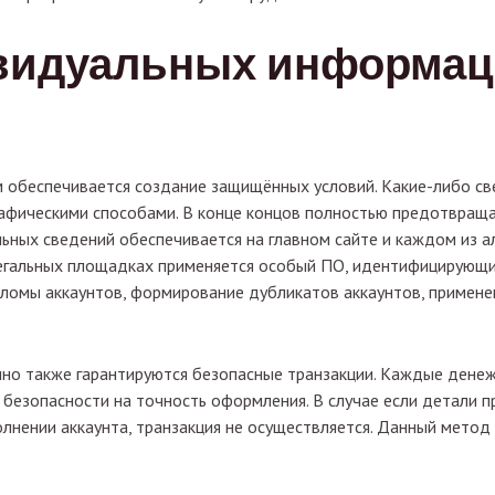
видуальных информац
 обеспечивается создание защищённых условий. Какие-либо св
афическими способами. В конце концов полностью предотвраща
ных сведений обеспечивается на главном сайте и каждом из ал
легальных площадках применяется особый ПО, идентифицирующи
зломы аккаунтов, формирование дубликатов аккаунтов, примен
но также гарантируются безопасные транзакции. Каждые дене
езопасности на точность оформления. В случае если детали п
олнении аккаунта, транзакция не осуществляется. Данный мето