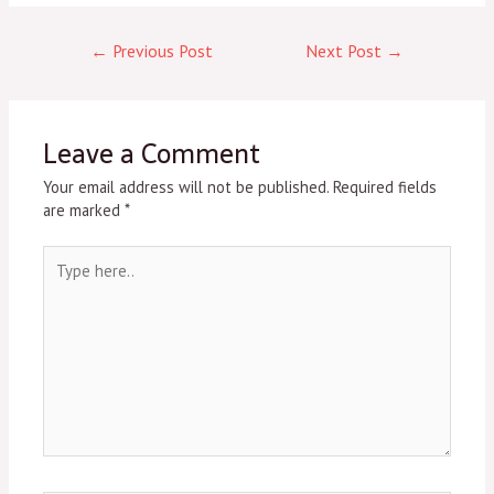
←
Previous Post
Next Post
→
Leave a Comment
Your email address will not be published.
Required fields
are marked
*
Type
here..