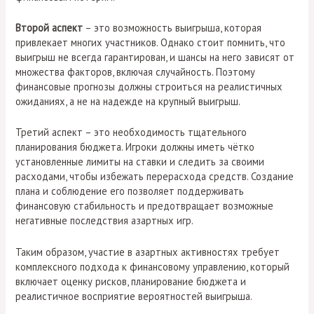
Второй аспект
– это возможность выигрыша, которая
привлекает многих участников. Однако стоит помнить, что
выигрыш не всегда гарантирован, и шансы на него зависят от
множества факторов, включая случайность. Поэтому
финансовые прогнозы должны строиться на реалистичных
ожиданиях, а не на надежде на крупный выигрыш.
Третий аспект – это необходимость тщательного
планирования бюджета. Игроки должны иметь чётко
установленные лимиты на ставки и следить за своими
расходами, чтобы избежать перерасхода средств. Создание
плана и соблюдение его позволяет поддерживать
финансовую стабильность и предотвращает возможные
негативные последствия азартных игр.
Таким образом, участие в азартных активностях требует
комплексного подхода к финансовому управлению, который
включает оценку рисков, планирование бюджета и
реалистичное восприятие вероятностей выигрыша.