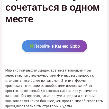
сочетаться в одном
месте
Перейти в Казино Gizbo
Мир виртуальных площадок, где захватывающие игры
пересекаются с возможностями финансового прироста,
становится всё более популярным. Эти платформы
привлекают внимание разнообразием предложений, от
простых развлечений до сложных систем для увеличения
капитала. Как правило, такие ресурсы предлагают своим
пользователям нечто большее, чем просто способ скоротать
время, внося элементы стратегии и удачи.