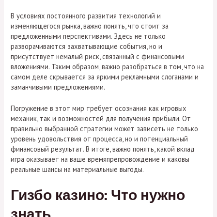
В условиях постоянного развития технологий и
изменяющегося рынка, важно понять, что стоит за
предложенными перспективами. Здесь не только
разворачиваются захватывающие события, но и
присутствует немалый риск, связанный с финансовыми
вложениями. Таким образом, важно разобраться в том, что на
самом деле скрывается за яркими рекламными слоганами и
заманчивыми предложениями.
Погружение в этот мир требует осознания как игровых
механик, так и возможностей для получения прибыли. От
правильно выбранной стратегии может зависеть не только
уровень удовольствия от процесса, но и потенциальный
финансовый результат. В итоге, важно понять, какой вклад
игра оказывает на ваше времяпрепровождение и каковы
реальные шансы на материальные выгоды.
Гизбо казино: Что нужно
знать