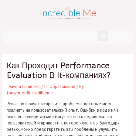
Skip
to
content
Menu
Post
navigation
Как Проходит Performance
Evaluation В It-компаниях?
Leave a Comment
/
IT Образование
/ By
theworldofincredibleme
Ревью позволяет исправить проблемы, которые могут
повлиять на пользовательский опыт. Ошибки в коде или
некачественный дизайн могут вызвать недовольство
пользователей и привести к потере клиентов. Благодаря
ревью, можно предотвратить эти проблемы и улучшить
пользовательский опыт, что в свою очередь приводит к