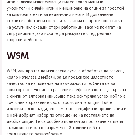
игри включва изпепеляващи видео покер машини,
уморителни онлайн игри и иницииране на опции за престой
на ключови агенти за недвижими имоти. В допълнение,
техните собствени спортни залагания се противопоставят
на услуги, включващи стари работници, така че помагат на
сътрудниците, ако искате да рискувате след редица
спортни дейности.
WSM
WSM, или процес на изчислена сума, е обработка на записи,
която използва дъмбели, за да предскаже цялостното
качество на изпълнение на възможностите. Счита се за
новаторско лечение в сравнение с ефективността, свързана
с екипи от алтернативи, също така осигурява успех, който е
по-точен в сравнение със старомодните опции. Той е
изключително създаден за малко специфични организации и
е най-добрият избор по отношение на поставянето на
двойка опции. Те са особено полезни за поставяне на шепа
възможности, като например най-големите 5 от
предлаганото разнообразие.