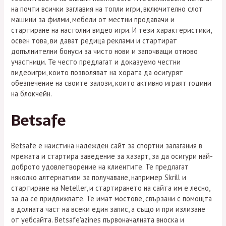
на почти всички заглавия на топли игри, включително слот
машини за филми, мебели от местни продавачи и
стартиране на настолни видео игри. И тези характеристики,
освен това, ви дават редица реклами и стартират
допълнителни бонуси за чисто нови и започващи отново
участници. Те често предлагат и доказуемо честни
видеоигри, които позволяват на хората да осигурят
обезпечение на своите залози, които активно играят години
на блокчейн.
Betsafe
Betsafe е наистина надежден сайт за спортни залагания в
мрежата и стартира заведение за хазарт, за да осигури най-
доброто удовлетворение на клиентите. Те предлагат
няколко алтернативи за получаване, например Skrill и
стартиране на Neteller, и стартирането на сайта им е лесно,
за да се придвижвате. Те имат мостове, свързани с помощта
в долната част на всеки един запис, а също и при излизане
от уебсайта. Betsafe'azines първоначалната вноска и