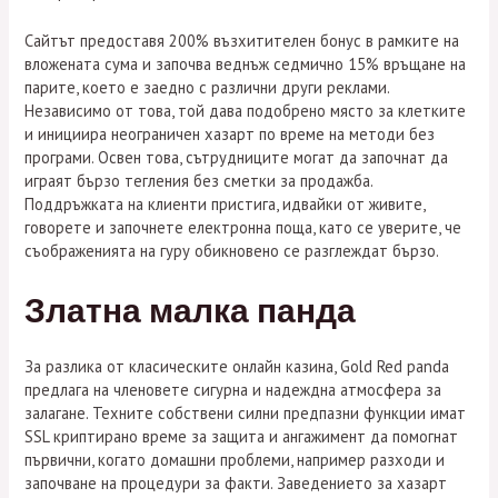
Сайтът предоставя 200% възхитителен бонус в рамките на
вложената сума и започва веднъж седмично 15% връщане на
парите, което е заедно с различни други реклами.
Независимо от това, той дава подобрено място за клетките
и инициира неограничен хазарт по време на методи без
програми. Освен това, сътрудниците могат да започнат да
играят бързо тегления без сметки за продажба.
Поддръжката на клиенти пристига, идвайки от живите,
говорете и започнете електронна поща, като се уверите, че
съображенията на гуру обикновено се разглеждат бързо.
Златна малка панда
За разлика от класическите онлайн казина, Gold Red panda
предлага на членовете сигурна и надеждна атмосфера за
залагане. Техните собствени силни предпазни функции имат
SSL криптирано време за защита и ангажимент да помогнат
първични, когато домашни проблеми, например разходи и
започване на процедури за факти. Заведението за хазарт