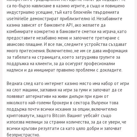
са по-бързо навлизане в казино игрите, а също и повишено
индустриално усещане, тъй като блокчейн твърденията
use'mirielle демонстрират приблизително id. Незабавните
казина зависят от банковите API, ако желаете да
комбинирате конкретно в банковите сметки на играча, като
предоставите незабавно меню и започнете третиране с
авансово плащане. И все пак, следните устройства създават
много притеснения. Включително, не им се дава информация
за табелата на страницата, което затруднява групите за
поддръжка на клиенти, за да осигурят професионални
надписи и да инициират правилно проблеми с докладите.
Веднага след като интернет казино място има набор от игри
на слот машини, заглавия на игри за гуми и започват да се
появяват алтернативи на живи дилъри при един от
няколкото най-големи брокери в сектора. Въпреки това
поддържа почти всички искания за опции, включително
криптовалути, защото Bitcoin. Вашият уебсайт също
използва мелници за странни количества, за да се увери, че
всички кръгови резултати са като цяло добри и започват
безпристрастно.