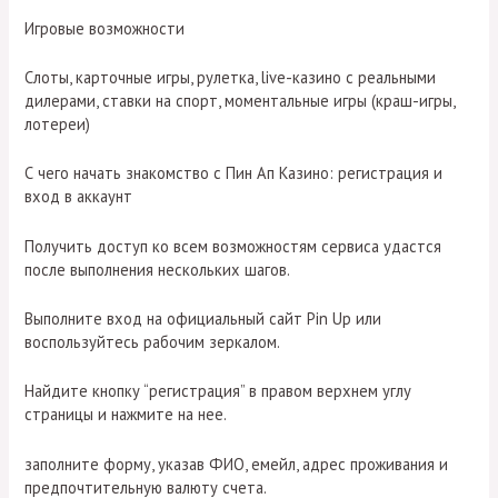
Игровые возможности
Слоты, карточные игры, рулетка, live-казино с реальными
дилерами, ставки на спорт, моментальные игры (краш-игры,
лотереи)
С чего начать знакомство с Пин Ап Казино: регистрация и
вход в аккаунт
Получить доступ ко всем возможностям сервиса удастся
после выполнения нескольких шагов.
Выполните вход на официальный сайт Pin Up или
воспользуйтесь рабочим зеркалом.
Найдите кнопку “регистрация” в правом верхнем углу
страницы и нажмите на нее.
заполните форму, указав ФИО, емейл, адрес проживания и
предпочтительную валюту счета.