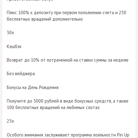
Плюс 100% к депозиту при первом пополнении счета и 250
бесплатных вращений дополнительно
30x
Кэшбэк
Возврат до 10% от потраченной на ставки суммы за неделю
Без вейджера
Бонусы на День Рождения
Получите до 5000 рублей в виде бонусных средств, а также
100 бесплатных вращений на любимых слотах
25x
Особого внимания заслуживает программа лояльности Pin Up