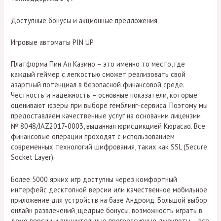
Доступные бонусы и акционные предложения
Игровые автоматы PIN UP
Платформа Пин Ап Казино – это именно то место, где
каждый геймер с легкостью сможет реализовать свой
азартный потенциал в безопасной финансовой среде.
Честность и надежность – основные показатели, которые
оценивают юзеры при выборе гемблинг-сервиса. Поэтому мы
предоставляем качественные услуг на основании лицензии
№ 8048/JAZ2017-0003, выданная юрисдикцией Кюрасао. Все
финансовые операции проходят с использованием
современных технологий шифрования, таких как SSL (Secure
Socket Layer).
Более 5000 ярких игр доступны через комфортный
интерфейс десктопной версии или качественное мобильное
приложение для устройств на базе Андроид. Большой выбор
онлайн развлечений, щедрые бонусы, возможность играть в
демо версии и внушительные прогрессивные джекпоты – все