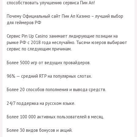
способствовать улучшению сервиса Пин Ап!
Почему Официальный сайт Пин Ап Казино – лучший выбор
для геймеров РФ
Сервис Pin Up Casino занимает лидирующие позиции на
рынке РФ с 2018 года неслучайно. Тысячи юзеров выбирают
сервис по следующим причинам.
Более 5000 игр от ведущих провайдеров.
96% — средний RTP на популярных слотах.
Более 20 способов пополнения и вывода средств.
24/7 поддержка на русском языке.
Более 100 000 активных пользователей в месяц.
Более 30 видов бонусов и акций.