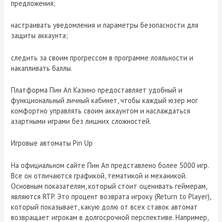
предложения;
настраивать уведомления и параметры безопасности для
защиты аккаунта;
следить за своим прогрессом в программе лояльности и
накапливать баллы.
Платформа Пин Ап Казино предоставляет удобный и
функциональный личный кабинет, чтобы каждый юзер мог
комфортно управлять своим аккаунтом и наслаждаться
азартными играми без лишних сложностей.
Игровые автоматы Pin Up
На официальном сайте Пин Ап представлено более 5000 игр.
Все он отличаются графикой, тематикой и механикой.
Основным показателям, который стоит оценивать геймерам,
являются RTP. Это процент возврата игроку (Return to Player),
который показывает, какую долю от всех ставок автомат
возвращает игрокам в долгосрочной перспективе. Например,