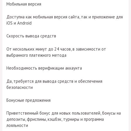
Мобильная версия
Доступна как мобильная версия сайта, так и приложение для
iOS и Android
Скорость вывода средств
От нескольких минут до 24 часов, в зависимости от
выбранного платежного метода
Необходимость верификации аккаунта
Да, требуется для вывода средств и обеспечения
безопасности
Бонусные предложения
Приветственный бонус для новых пользователей, бонусы на
депозиты, фриспины, кэшбэк, турниры и программа
лояльности