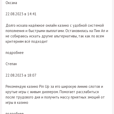
Оксана
22.08.2023 в 14:41
Долго искала надёжное онлайн казино с удобной системой
пополнения и быстрыми выплатами. Остановилась на Пин Ап и
не собираюсь искать другие альтернативы, так как по всем
критериям всё подходит
подробнее
Степан
22.08.2023 в 18:07
Рекомендую казино Pin Up за его широкую линию слотов и
крутые игры с живым диллером. Помогает расслабиться
после трудового дня и получить массу приятных эмоций от
игры в казино
подробнее