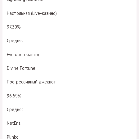
Настольная (Live-казино)
97.30%
Средняя
Evolution Gaming
Divine Fortune
Прогрессивный джекпот
96.59%
Средняя
NetEnt
Plinko