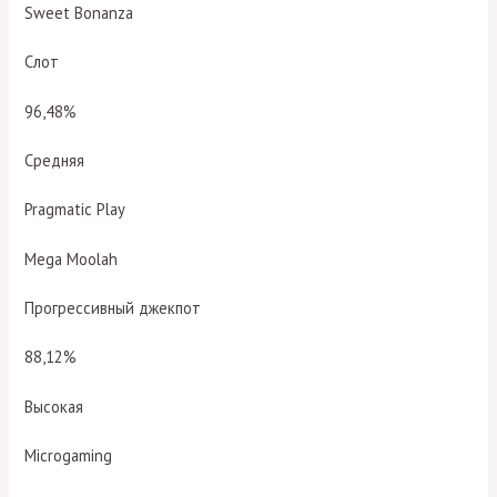
Sweet Bonanza
Слот
96,48%
Средняя
Pragmatic Play
Mega Moolah
Прогрессивный джекпот
88,12%
Высокая
Microgaming