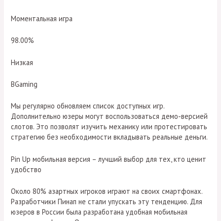
Моментальная игра
98.00%
Низкая
BGaming
Мы регулярно обновляем список доступных игр.
Дополнительно юзеры могут воспользоваться демо-версией
слотов. Это позволят изучить механику или протестировать
стратегию без необходимости вкладывать реальные деньги.
Pin Up мобильная версия – лучший выбор для тех, кто ценит
удобство
Около 80% азартных игроков играют на своих смартфонах.
Разработчики Пинап не стали упускать эту тенденцию. Для
юзеров в России была разработана удобная мобильная