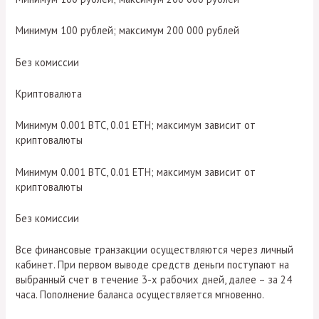
Минимум 100 рублей; максимум 200 000 рублей
Без комиссии
Криптовалюта
Минимум 0.001 BTC, 0.01 ETH; максимум зависит от
криптовалюты
Минимум 0.001 BTC, 0.01 ETH; максимум зависит от
криптовалюты
Без комиссии
Все финансовые транзакции осуществляются через личный
кабинет. При первом выводе средств деньги поступают на
выбранный счет в течение 3-х рабочих дней, далее – за 24
часа. Пополнение баланса осуществляется мгновенно.