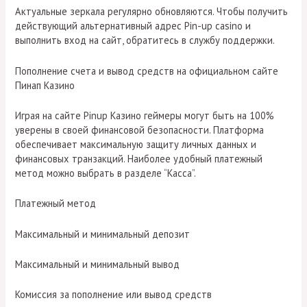
Актуальные зеркала регулярно обновляются. Чтобы получить
действующий альтернативный адрес Pin-up casino и
выполнить вход на сайт, обратитесь в службу поддержки.
Пополнение счета и вывод средств на официальном сайте
Пинап Казино
Играя на сайте Pinup Казино геймеры могут быть на 100%
уверены в своей финансовой безопасности. Платформа
обеспечивает максимальную защиту личных данных и
финансовых транзакций. Наиболее удобный платежный
метод можно выбрать в разделе “Касса”.
Платежный метод
Максимальный и минимальный депозит
Максимальный и минимальный вывод
Комиссия за пополнение или вывод средств