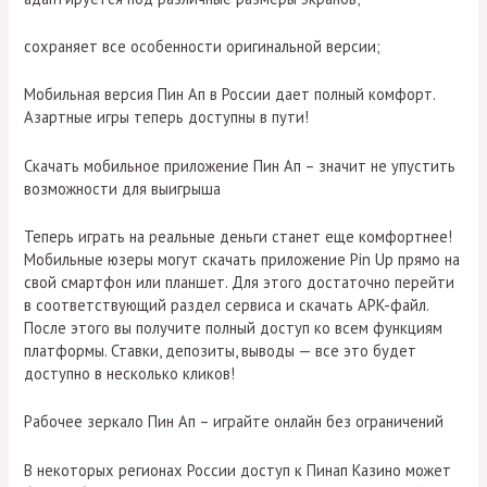
сохраняет все особенности оригинальной версии;
Мобильная версия Пин Ап в России дает полный комфорт.
Азартные игры теперь доступны в пути!
Скачать мобильное приложение Пин Ап – значит не упустить
возможности для выигрыша
Теперь играть на реальные деньги станет еще комфортнее!
Мобильные юзеры могут скачать приложение Pin Up прямо на
свой смартфон или планшет. Для этого достаточно перейти
в соответствующий раздел сервиса и скачать APK-файл.
После этого вы получите полный доступ ко всем функциям
платформы. Ставки, депозиты, выводы — все это будет
доступно в несколько кликов!
Рабочее зеркало Пин Ап – играйте онлайн без ограничений
В некоторых регионах России доступ к Пинап Казино может