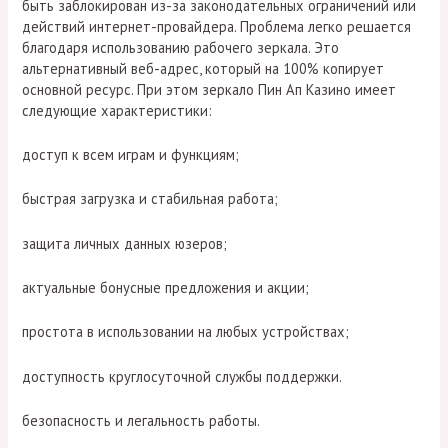
быть заблокирован из-за законодательных ограничений или
действий интернет-провайдера. Проблема легко решается
благодаря использованию рабочего зеркала. Это
альтернативный веб-адрес, который на 100% копирует
основной ресурс. При этом зеркало Пин Ап Казино имеет
следующие характеристики:
доступ к всем играм и функциям;
быстрая загрузка и стабильная работа;
защита личных данных юзеров;
актуальные бонусные предложения и акции;
простота в использовании на любых устройствах;
доступность круглосуточной службы поддержки.
безопасность и легальность работы.