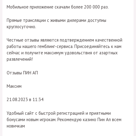
Мобильное приложение скачали более 200 000 раз.
Прямые трансляции с живыми дилерами доступны
круглосуточно.
Честные отзывы являются подтверждением качественной
работы нашего гемблинг-сервиса. Присоединяйтесь к нам
сейчас и получите максимум удовольствия от азартных
развлечений!
Отзывы ПИН АП
Максим
21.08.2023 в 11:34
Удобный сайт с быстрой регистрацией и приятными
бонусами новым игрокам. Рекомендую казино Пин Ап всем
новичкам