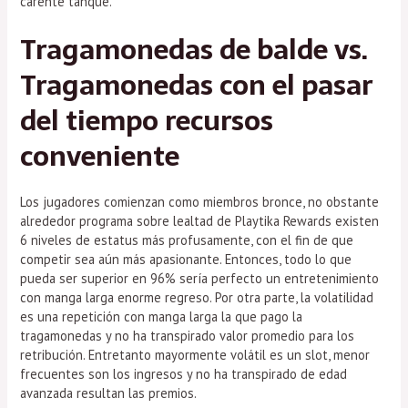
carente tanque.
Tragamonedas de balde vs.
Tragamonedas con el pasar
del tiempo recursos
conveniente
Los jugadores comienzan como miembros bronce, no obstante
alrededor programa sobre lealtad de Playtika Rewards existen
6 niveles de estatus más profusamente, con el fin de que
competir sea aún más apasionante. Entonces, todo lo que
pueda ser superior en 96% serí­a perfecto un entretenimiento
con manga larga enorme regreso. Por otra parte, la volatilidad
es una repetición con manga larga la que pago la
tragamonedas y no ha transpirado valor promedio para los
retribución. Entretanto mayormente volátil es un slot, menor
frecuentes son los ingresos y no ha transpirado de edad
avanzada resultan las premios.