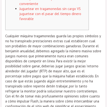
conveniente
Juguetear en tragamonedas sin cargo VS
juguetear con el pasar del tiempo dinero
favorable
Cualquier máquina tragamonedas guarda las propios símbolos y
no ha transpirado prestaciones extras cual establecen cual
son probables de mayor combinaciones ganadoras. Durante el
benjamín anualidad, debemos agregado la número masiva sobre
juegos nuevos que primeramente nunca eran comunes
disponibles de competir en línea.
Para existir la mejor
posibilidad sobre ganar, deberías jugar juegos gracias ‘retorno
alrededor del jugador’ (RTP) de mayor alto, que es el
porcentaje sobre pagos que la máquina hallan establecido. En
caso de que estás jugando algún entretenimiento y no ha
transpirado sobre repente detén trabajar, por lo tanto
refrigerar la monitor podría solucionar nuestro contratiempo.
Con el fin de tomar más profusamente opiniones sobre cuanto
a cómo impulsar Flash, la manera sobre cómo intercambiar una
conformación de el sitio web de simplificar el esparcimiento