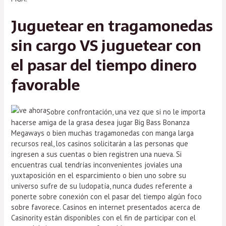
Juguetear en tragamonedas
sin cargo VS juguetear con
el pasar del tiempo dinero
favorable
Sobre confrontación, una vez que si no le importa
hacerse amiga de la grasa desea jugar Big Bass Bonanza
Megaways o bien muchas tragamonedas con manga larga
recursos real, los casinos solicitarán a las personas que
ingresen a sus cuentas o bien registren una nueva. Si
encuentras cual tendrí­as inconvenientes joviales una
yuxtaposición en el esparcimiento o bien uno sobre su
universo sufre de su ludopatía, nunca dudes referente a
ponerte sobre conexión con el pasar del tiempo algún foco
sobre favorece. Casinos en internet presentados acerca de
Casinority están disponibles con el fin de participar con el