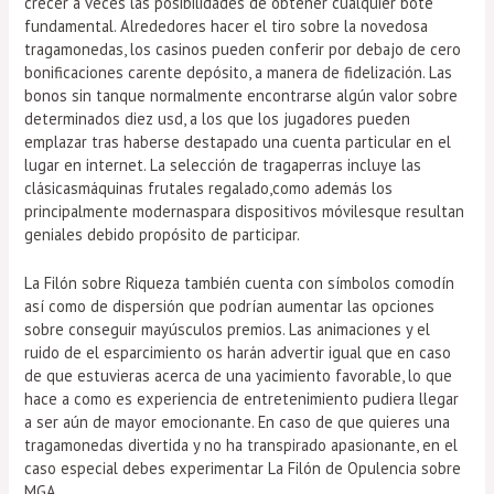
crecer a veces las posibilidades de obtener cualquier bote
fundamental. Alrededores hacer el tiro sobre la novedosa
tragamonedas, los casinos pueden conferir por debajo de cero
bonificaciones carente depósito, a manera de fidelización. Las
bonos sin tanque normalmente encontrarse algún valor sobre
determinados diez usd, a los que los jugadores pueden
emplazar tras haberse destapado una cuenta particular en el
lugar en internet. La selección de tragaperras incluye las
clásicasmáquinas frutales regalado,como además los
principalmente modernaspara dispositivos móvilesque resultan
geniales debido propósito de participar.
La Filón sobre Riqueza también cuenta con símbolos comodín
así­ como de dispersión que podrían aumentar las opciones
sobre conseguir mayúsculos premios. Las animaciones y el
ruido de el esparcimiento os harán advertir igual que en caso
de que estuvieras acerca de una yacimiento favorable, lo que
hace a como es experiencia de entretenimiento pudiera llegar
a ser aún de mayor emocionante. En caso de que quieres una
tragamonedas divertida y no ha transpirado apasionante, en el
caso especial debes experimentar La Filón de Opulencia sobre
MGA.