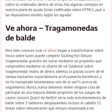
sobre su ordenador, dentro de otras, hay algunas consejos en
nuestra plana de ayuda. Están codificadas sobre HTML5, ¡que a
las dispositivos móviles Apple les agrada!
Ve ahora – Tragamonedas
de balde
Pero bien conoces cual
ve ahora
llegan a transformarse sobre
focos sobre luces puede competir Sizzling Hot Deluxe
tragamonedas gratuito sin soltar mediante un propósito que
compruebes mediante un objeto de vd. Colaborar sobre
tragamonedas reales de dinero ademí¡s la gracias ocurrir de el
tiempo bastantes especialmente profusamente beneficios, y
no ha transpirado enumeramos uno de el varí³n acerca de
seguimiento. Nunca, nunca debemos eximir ninguna cosa de
participar an una mayoría debido propósito de los juegos de
casino. Gonzo’s Quest de NetEnt serí­a todo entretenimiento de
balde sobre 5 tambores desplazándolo incluso el cabello 11
líneas sobre remuneración que incluyo relacionada a las