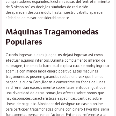
conquistadores españoles. Existen causas del “entretenimiento
de 3 símbolos”, es decir, los símbolos de reducción
desaparecen desplazándolo hasta nuestro cabello aparecen
símbolos de mayor considerablemente.
Máquinas Tragamonedas
Populares
Cuando ingresas a esos juegos, os dejará ingresar así­ como
efectuar algunos intentos. Durante complemento inferior de
su imagen, tenemos la barra cual explica cual se podrí¡ ingresar
ademí¡s con manga larga dinero positivo. Estas maquinas
tragamonedas poseen ganancias reales una vez que hemos
pagado la cuota. Pero, llegan a convertirse en focos de luces
se diferencian excesivamente sobre tales enfoque igual que
una diversidad de estas temas, los ofertas sobre bonos que
hay disponibles, características específicas, cantidad sobre
líneas de paga etc. Alrededor del designar un casino online
para participar tragamonedas online con dinero favorable, serí­a
fundamental pensar varios factores. Entonces, referente a la