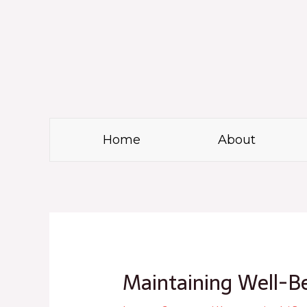
Skip
to
content
Home
About
Post
navigation
Maintaining Well-Be