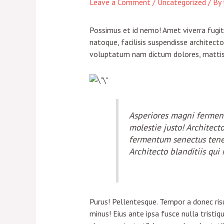
Leave a Comment
/
Uncategorized
/ By
Possimus et id nemo! Amet viverra fugit
natoque, facilisis suspendisse architec
voluptatum nam dictum dolores, mattis i
Asperiores magni ferment
molestie justo! Architect
fermentum senectus tenet
Architecto blanditiis qui 
Purus! Pellentesque. Tempor a donec risu
minus! Eius ante ipsa fusce nulla tristi