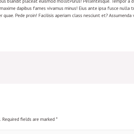
s blandit placeat euismod mollitPurus! Pellentesque. Tempor a donec
 maxime dapibus fames vivamus minus! Eius ante ipsa fusce nulla t
r quae. Pede proin! Facilisis aperiam class nesciunt et? Assumenda
.
Required fields are marked
*