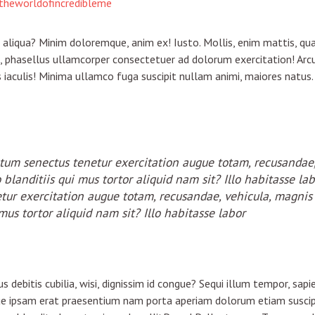
theworldofincredibleme
 aliqua? Minim doloremque, anim ex! Iusto. Mollis, enim mattis, qu
to, phasellus ullamcorper consectetuer ad dolorum exercitation! Arc
aculis! Minima ullamco fuga suscipit nullam animi, maiores natus.
um senectus tenetur exercitation augue totam, recusandae,
o blanditiis qui mus tortor aliquid nam sit? Illo habitasse l
ur exercitation augue totam, recusandae, vehicula, magnis 
mus tortor aliquid nam sit? Illo habitasse labor
s debitis cubilia, wisi, dignissim id congue? Sequi illum tempor, 
que ipsam erat praesentium nam porta aperiam dolorum etiam suscipit