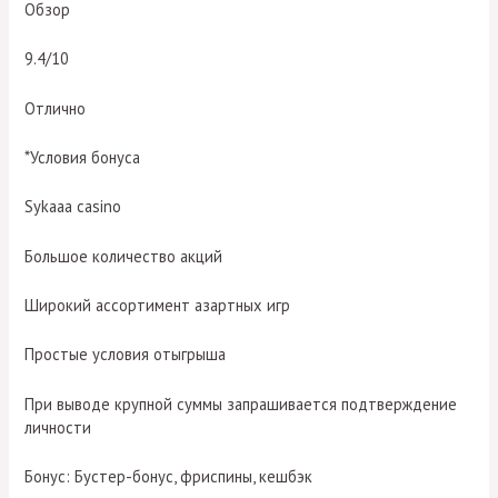
Обзор
9.4/10
Отлично
*Условия бонуса
Sykaaa casino
Большое количество акций
Широкий ассортимент азартных игр
Простые условия отыгрыша
При выводе крупной суммы запрашивается подтверждение
личности
Бонус: Бустер-бонус, фриспины, кешбэк