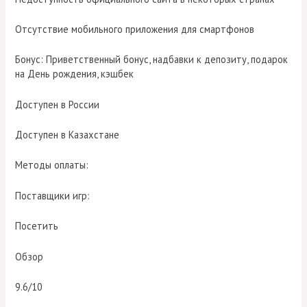
Отсутствие мобильного приложения для смартфонов
Бонус: Приветственный бонус, надбавки к депозиту, подарок
на День рождения, кэшбек
Доступен в России
Доступен в Казахстане
Методы оплаты:
Поставщики игр:
Посетить
Обзор
9.6/10