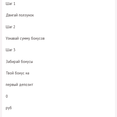
Шаг 1
Двигай ползунок
Шаг 2
Узнавай сумму бонусов
Шаг 3
Забирай бонусы
Твой бонус на
первый депозит
0
руб