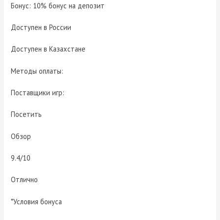
Бонус: 10% бонус на депозит
Доступен в России
Доступен в Казахстане
Методы оплаты:
Поставщики игр:
Посетить
Обзор
9.4/10
Отлично
*Условия бонуса