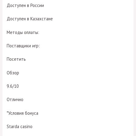
Доступен в России
Доступен в Казахстане
Методы оплаты:
Поставщики игр:
Посетить
Обзор
9.6/10
Отлично
*Условия бонуса
Starda casino