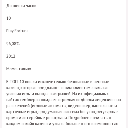
До шести часов
10
Play Fortuna
96,08%
2012
Моментально
В ТОП-10 вошли исключительно безопасные и честные
казино, которые предлагают своим клиентам лояльные
условия игры и вывода выигрышей. На их официальных
сайтах гемблеров ожидает огромная подборка лицензионных
развлечений (игровые автоматы, видеопокер, настольные и
карточные игры), продуманная система бонусов, регулярные
промо и лотерейные розыгрыши. Подробнее почитать о
каждом онлайн казино и узнать больше о его возможностях