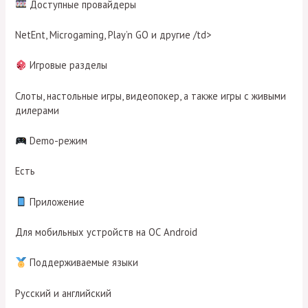
Доступные провайдеры
NetEnt, Microgaming, Play’n GO и другие /td>
Игровые разделы
Слоты, настольные игры, видеопокер, а также игры с живыми
дилерами
Demo-режим
Есть
Приложение
Для мобильных устройств на ОС Android
Поддерживаемые языки
Русский и английский