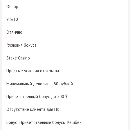
Обзор
9.5/10
Отлично
*Условия бонуса
Stake Casino
Простые условия отыгрыша
Минимальный депозит – 50 рублей
Приветственный бонус до 500 $
Отсутствие клиента для ПК
Бонус: Приветственные бонусы, Кешбек