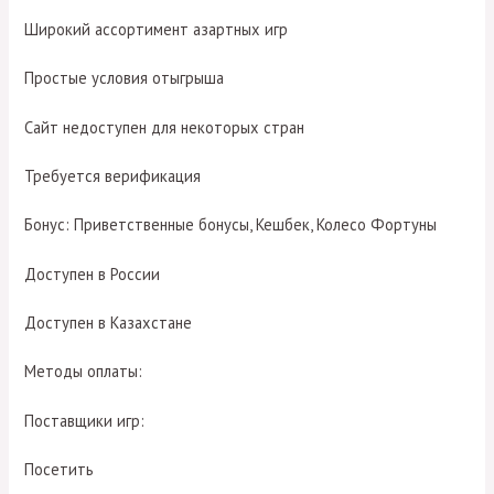
Широкий ассортимент азартных игр
Простые условия отыгрыша
Сайт недоступен для некоторых стран
Требуется верификация
Бонус: Приветственные бонусы, Кешбек, Колесо Фортуны
Доступен в России
Доступен в Казахстане
Методы оплаты:
Поставщики игр:
Посетить