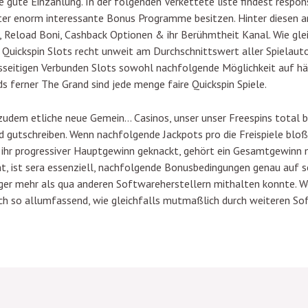
e gute Einzahlung. In der folgenden Verkettete liste findest respo
nter enorm interessante Bonus Programme besitzen. Hinter diesen ang
 Reload Boni, Cashback Optionen & ihr Berühmtheit Kanal. Wie glei
 Quickspin Slots recht unweit am Durchschnittswert aller Spielaut
iesseitigen Verbunden Slots sowohl nachfolgende Möglichkeit auf h
s ferner The Grand sind jede menge faire Quickspin Spiele.
zudem etliche neue Gemein… Casinos, unser unser Freespins total bie
 gutschreiben. Wenn nachfolgende Jackpots pro die Freispiele bloß 
s ihr progressiver Hauptgewinn geknackt, gehört ein Gesamtgewinn m
, ist sera essenziell, nachfolgende Bonusbedingungen genau auf sc
rger mehr als qua anderen Softwareherstellern mithalten konnte. W
klich so allumfassend, wie gleichfalls mutmaßlich durch weiteren S