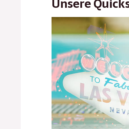
Unsere Quicks