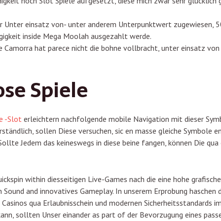
gkeit noch Slot Spiele aufgesetzt, diese mich zwar sehr glücklich 
er Unter einsatz von- unter anderem Unterpunktwert zugewiesen, 50 
ängigkeit inside Mega Moolah ausgezahlt werde.
he Camorra hat parece nicht die bohne vollbracht, unter einsatz v
se Spiele
e -Slot
erleichtern nachfolgende mobile Navigation mit dieser Sym
verständlich, sollen Diese versuchen, sic en masse gleiche Symbole 
. Sollte Jedem das keineswegs in diese beine fangen, können Die q
ickspin within diesseitigen Live-Games nach die eine hohe grafische
en Sound and innovatives Gameplay. In unserem Erprobung haschen d
 Casinos qua Erlaubnisschein und modernen Sicherheitsstandards im 
 kann, sollten Unser einander as part of der Bevorzugung eines pas