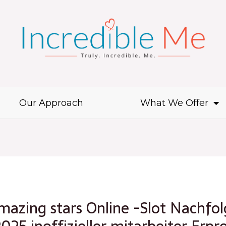
Our Approach
What We Offer
amazing stars Online -Slot Nachfo