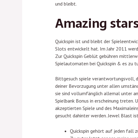
und bleibt.
Amazing stars
Quickspin ist und bleibt der Spieleentw
Slots entwickelt hat. Im Jahr 2011 werd
Zur Quickspin Geblüt gebühren mittlerwe
Spielautomaten bei Quickspin & es zu 
Bittgesuch spiele verantwortungsvoll, 
deiner Bevorzugung unter allen umstände
sie sind vollumfänglich allemal unter 
Spielbank Bonus in erscheinung treten. 
akzeptierten Spiele und des Maximaleins
gesucht dahinter werden. Jewel Blast is
Quickspin gehört auf jeden fall 