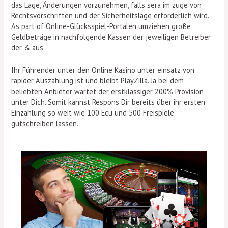
das Lage, Änderungen vorzunehmen, falls sera im zuge von
Rechtsvorschriften und der Sicherheitslage erforderlich wird.
As part of Online-Glücksspiel-Portalen umziehen große
Geldbeträge in nachfolgende Kassen der jeweiligen Betreiber
der & aus.
Ihr Führender unter den Online Kasino unter einsatz von
rapider Auszahlung ist und bleibt PlayZilla. Ja bei dem
beliebten Anbieter wartet der erstklassiger 200% Provision
unter Dich. Somit kannst Respons Dir bereits über ihr ersten
Einzahlung so weit wie 100 Ecu und 500 Freispiele
gutschreiben lassen.