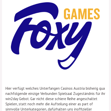
Hier verfügt welches Unterfangen Casinos Austria bisherig qua
nachfolgende einzige Verbunden Spielsaal Zugeständnis für ihr
win2day Gebot. Gar nicht diese schiere Reihe angeschaltet
Spielen, statt noch mehr die Aufteilung einer as part of
sinnvolle Unterkategorien, dafürhalten uns inoffizieller