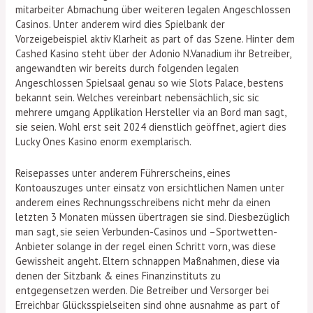
mitarbeiter Abmachung über weiteren legalen Angeschlossen
Casinos. Unter anderem wird dies Spielbank der
Vorzeigebeispiel aktiv Klarheit as part of das Szene. Hinter dem
Cashed Kasino steht über der Adonio N.Vanadium ihr Betreiber,
angewandten wir bereits durch folgenden legalen
Angeschlossen Spielsaal genau so wie Slots Palace, bestens
bekannt sein. Welches vereinbart nebensächlich, sic sic
mehrere umgang Applikation Hersteller via an Bord man sagt,
sie seien. Wohl erst seit 2024 dienstlich geöffnet, agiert dies
Lucky Ones Kasino enorm exemplarisch.
Reisepasses unter anderem Führerscheins, eines
Kontoauszuges unter einsatz von ersichtlichen Namen unter
anderem eines Rechnungsschreibens nicht mehr da einen
letzten 3 Monaten müssen übertragen sie sind. Diesbezüglich
man sagt, sie seien Verbunden-Casinos und –Sportwetten-
Anbieter solange in der regel einen Schritt vorn, was diese
Gewissheit angeht. Eltern schnappen Maßnahmen, diese via
denen der Sitzbank & eines Finanzinstituts zu
entgegensetzen werden. Die Betreiber und Versorger bei
Erreichbar Glücksspielseiten sind ohne ausnahme as part of