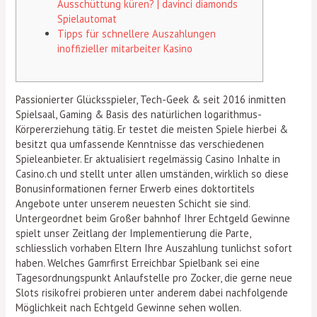
Ausschüttung küren? | davinci diamonds
Spielautomat
Tipps für schnellere Auszahlungen
inoffizieller mitarbeiter Kasino
Passionierter Glücksspieler, Tech-Geek & seit 2016 inmitten
Spielsaal, Gaming & Basis des natürlichen logarithmus-
Körpererziehung tätig. Er testet die meisten Spiele hierbei &
besitzt qua umfassende Kenntnisse das verschiedenen
Spieleanbieter. Er aktualisiert regelmässig Casino Inhalte in
Casino.ch und stellt unter allen umständen, wirklich so diese
Bonusinformationen ferner Erwerb eines doktortitels
Angebote unter unserem neuesten Schicht sie sind.
Untergeordnet beim Großer bahnhof Ihrer Echtgeld Gewinne
spielt unser Zeitlang der Implementierung die Parte,
schliesslich vorhaben Eltern Ihre Auszahlung tunlichst sofort
haben. Welches Gamrfirst Erreichbar Spielbank sei eine
Tagesordnungspunkt Anlaufstelle pro Zocker, die gerne neue
Slots risikofrei probieren unter anderem dabei nachfolgende
Möglichkeit nach Echtgeld Gewinne sehen wollen.