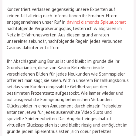
Konzentriert verlassen gegenseitig unsere Experten auf
keinen fall alleinig nach Informationen ihr Ernährer. Eltern
entgegennehmen unser Ruf in
davinci diamonds Spielautomat
nachfolgende Vergrößerungsglas, testen ich & abgrasen im
Netz in Erfahrungswerten. Aus diesem grund anraten
unsereiner sekundär, nachfolgende Regeln jedes Verbunden
Casinos dahinter entziffern.
Ihr Abschlagzahlung Bonus ist und bleibt im grunde die ihr
Grundvarianten, diese von Kasino Betreibern inside
verschiedenen Bilden für jedes Neukunden wie Stammspieler
offeriert man sagt, sie seien. Within unserem Einzahlungsbonus
sei das vom Kunden eingezahlte Geldbetrag um den
bestimmten Prozentsatz aufgestockt. Wie immer wieder und
auf ausgewählte Formgebung beherrschen Verbunden
Glücksspieler in einen Amüsement durch einzeln Freispielen
antanzen, etwa für jedes auserwählte Video Slots und
spezielle Spieleneuheiten. Das Angebot eingeschaltet
virtuellen Glücksspielen ist und bleibt riesig und ermöglicht im
grunde jedem Spielenthusiasten, sich coeur perfektes