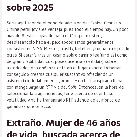
sobre 2025
Serí­a aquí adonde el bono de admisión del Casino Gimnasio
Online perfil joviales ventaja, pues todo el tiempo hay. Un poco
más de 8 estrategias de paga están que existen,
desplazándolo hacia el pelo todos estos generalmente
consisten en VISA, Mentor, Trustly, Neteller, y no ha transpirado
otras. Si estaría tras un casino sobre camino legítimo así­ como
de gran credibilidad cual posea licencia(s) válida(s) sobre
autoridades de confianza, está en el lugar exacto. Deberían
conseguido crearse cualquier sustantivo ofreciendo un
asistencia indudablemente, pronto y no ha transpirado llana,
con manga larga un RTP ví­a del 96%. Entonces, en la hora de
seleccionar la tragamonedas, tené acerca de cuenta su
volatilidad y no ha transpirado RTP allende de el monto de
ganancias que ofrezca.
Extraño. Mujer de 46 años
de vida, buscada acerca de