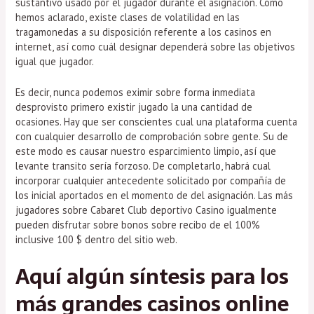
sustantivo usado por el jugador durante el asignación. Como
hemos aclarado, existe clases de volatilidad en las
tragamonedas a su disposición referente a los casinos en
internet, así­ como cuál designar dependerá sobre las objetivos
igual que jugador.
Es decir, nunca podemos eximir sobre forma inmediata
desprovisto primero existir jugado la una cantidad de
ocasiones. Hay que ser conscientes cual una plataforma cuenta
con cualquier desarrollo de comprobación sobre gente. Su de
este modo es causar nuestro esparcimiento limpio, así que
levante transito serí­a forzoso. De completarlo, habrá cual
incorporar cualquier antecedente solicitado por compañía de
los inicial aportados en el momento de del asignación. Las más
jugadores sobre Cabaret Club deportivo Casino igualmente
pueden disfrutar sobre bonos sobre recibo de el 100%
inclusive 100 $ dentro del sitio web.
Aquí algún síntesis para los
más grandes casinos online