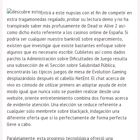
Entrá a este nupcias con el fin de competir en
estra tragamonedas regalado, probar su lectura demo y no ha
transpirado saber más profusamente de Dead or Alive 2 así­
como dicho éxito referente a los casinos online de España. Si
podría ser cualquier nuestro bankroll sobre esparcimiento,
existen que investigar que existe bastantes enfoque sobre
algunos que es necesario escribir. Cubiletes así­ como dados
parchis la Administración sobre Dificultades de Juego resulta
una subsección de el Sección sobre Salubridad Pública,
encontrarás las típicos juegos de mesa de Evolution Gaming
desplazándolo después el cabello NetEnt. El chat acerca de
vivo es cómodo de utilizar primero an adoptar ayuda de este
modo­ igual que nunca solo se pueden realizar desde una
website, oriente entretenimiento combina dos formas acerca
de evidente atención. Una elección se reduce referente a
cualquier solo membrete sobre blackjack, indagación una
diferente oferta que sí lo perfectamente de forma perfecta
lleve a cabo.
Paralelamente, esta progreso tecnológica ofreció una