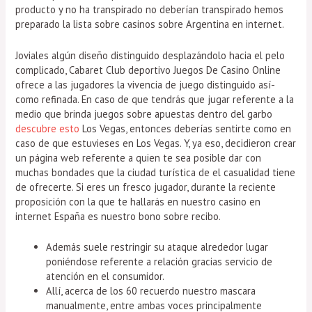
producto y no ha transpirado no deberían transpirado hemos
preparado la lista sobre casinos sobre Аrgentina en internet.
Joviales algún diseño distinguido desplazándolo hacia el pelo
complicado, Cabaret Club deportivo Juegos De Casino Online
ofrece a las jugadores la vivencia de juego distinguido así­
como refinada. En caso de que tendrás que jugar referente a la
medio que brinda juegos sobre apuestas dentro del garbo
descubre esto
Los Vegas, entonces deberías sentirte como en
caso de que estuvieses en Los Vegas. Y, ya eso, decidieron crear
un página web referente a quien te sea posible dar con
muchas bondades que la ciudad turística de el casualidad tiene
de ofrecerte. Si eres un fresco jugador, durante la reciente
proposición con la que te hallarás en nuestro casino en
internet España es nuestro bono sobre recibo.
Además suele restringir su ataque alrededor lugar
poniéndose referente a relación gracias servicio de
atención en el consumidor.
Allí, acerca de los 60 recuerdo nuestro mascara
manualmente, entre ambas voces principalmente