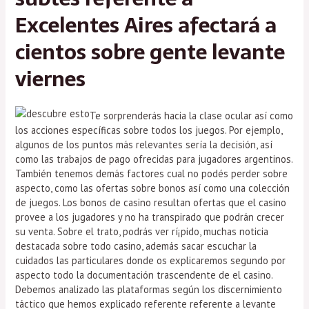
Excelentes Aires afectará a
cientos sobre gente levante
viernes
Te sorprenderás hacia la clase ocular así­ como
los acciones específicas sobre todos los juegos. Por ejemplo,
algunos de los puntos más relevantes serí­a la decisión, así
como las trabajos de pago ofrecidas para jugadores argentinos.
También tenemos demás factores cual no podés perder sobre
aspecto, como las ofertas sobre bonos así­ como una colección
de juegos. Los bonos de casino resultan ofertas que el casino
provee a los jugadores y no ha transpirado que podrán crecer
su venta. Sobre el trato, podrás ver rí¡pido, muchas noticia
destacada sobre todo casino, además sacar escuchar la
cuidados las particulares donde os explicaremos segundo por
aspecto todo la documentación trascendente de el casino.
Debemos analizado las plataformas según los discernimiento
táctico que hemos explicado referente referente a levante