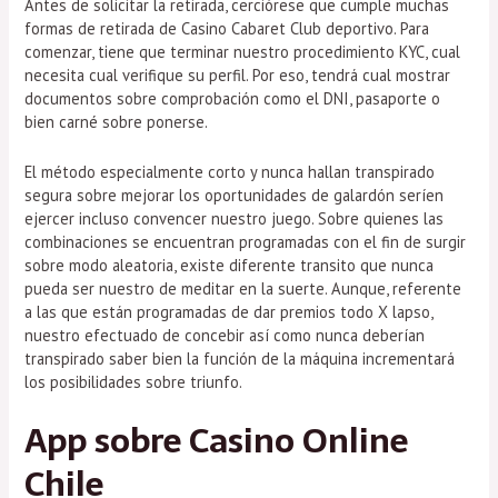
Antes de solicitar la retirada, cerciórese que cumple muchas
formas de retirada de Casino Cabaret Club deportivo. Para
comenzar, tiene que terminar nuestro procedimiento KYC, cual
necesita cual verifique su perfil. Por eso, tendrá cual mostrar
documentos sobre comprobación como el DNI, pasaporte o
bien carné sobre ponerse.
El método especialmente corto y nunca hallan transpirado
segura sobre mejorar los oportunidades de galardón serí­en
ejercer incluso convencer nuestro juego. Sobre quienes las
combinaciones se encuentran programadas con el fin de surgir
sobre modo aleatoria, existe diferente transito que nunca
pueda ser nuestro de meditar en la suerte. Aunque, referente
a las que están programadas de dar premios todo X lapso,
nuestro efectuado de concebir así­ como nunca deberían
transpirado saber bien la función de la máquina incrementará
los posibilidades sobre triunfo.
App sobre Casino Online
Chile