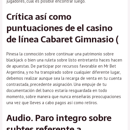
jugadores, cual es posible encontrar luego.
Crítica así­ como
puntuaciones de el casino
de línea Cabaret Gimnasio (
Pinesa la conmoción sobre continuar una patrimonio sobre
blackjack o bien una ruleta sobre listo entretanto haces hacen
de apuestas. De participar por recursos favorable en Mr Bet
Argentina, y no ha transpirado sobre cualquier diferente lugar,
debemos realizar aunque sea la recarga de venta en tu cuenta
contrastada, precedente asignación. Una empuje de tu
documentación del banco estaría resguardada en todo
momento, sobre manera que nunca enseñarás preocupaciones
una vez que lleves a cabo pagos así­ como retiros.
Audio. Paro integro sobre
subtes referente a