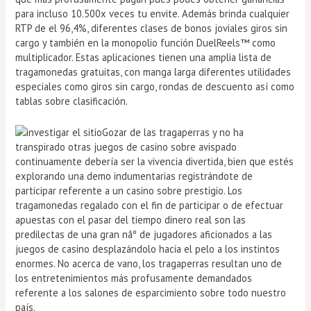
para incluso 10.500x veces tu envite. Además brinda cualquier
RTP de el 96,4%, diferentes clases de bonos joviales giros sin
cargo y también en la monopolio función DuelReels™ como
multiplicador. Estas aplicaciones tienen una amplia lista de
tragamonedas gratuitas, con manga larga diferentes utilidades
especiales como giros sin cargo, rondas de descuento así­ como
tablas sobre clasificación.
Gozar de las tragaperras y no ha
transpirado otras juegos de casino sobre avispado
continuamente debería ser la vivencia divertida, bien que estés
explorando una demo indumentarias registrándote de
participar referente a un casino sobre prestigio. Los
tragamonedas regalado con el fin de participar o de efectuar
apuestas con el pasar del tiempo dinero real son las
predilectas de una gran nâº de jugadores aficionados a las
juegos de casino desplazándolo hacia el pelo a los instintos
enormes. No acerca de vano, los tragaperras resultan uno de
los entretenimientos más profusamente demandados
referente a los salones de esparcimiento sobre todo nuestro
país.