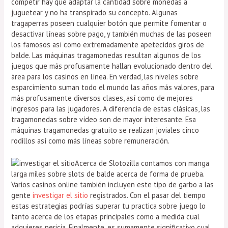
competir hay que adaptar la cantidad sobre monedas a
juguetear y no ha transpirado su concepto. Algunas
tragaperras poseen cualquier botón que permite fomentar o
desactivar líneas sobre pago, y también muchas de las poseen
los famosos así­ como extremadamente apetecidos giros de
balde. Las máquinas tragamonedas resultan algunos de los
juegos que más profusamente hallan evolucionado dentro del
área para los casinos en línea. En verdad, las niveles sobre
esparcimiento suman todo el mundo las años más valores, para
más profusamente diversos clases, así­ como de mejores
ingresos para las jugadores. A diferencia de estas clásicas, las
tragamonedas sobre vídeo son de mayor interesante. Esa
máquinas tragamonedas gratuito se realizan joviales cinco
rodillos así­ como más líneas sobre remuneración.
Acerca de Slotozilla contamos con manga
larga miles sobre slots de balde acerca de forma de prueba.
Varios casinos online también incluyen este tipo de garbo a las
gente
investigar el sitio
registrados. Con el pasar del tiempo
estas estrategias podrías superar tu practica sobre juego lo
tanto acerca de los etapas principales como a medida cual
adquieres pericia. Finalmente, es sumamente significativo cual