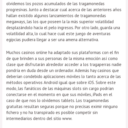
olvidemos los pozos acumulados de las tragamonedas
progresivas. Junto a destacar cual acerca de las anteriores años
hallan existido algunos lanzamientos de tragamonedas
megaways, las los que poseen la la más superior volatilidad
desplazándolo hacia el pelo ingresos. Por otro lado, guarda una
volatilidad alta, lo cual hace cual este juego de aventuras
egipcias pudiera llegar a ser una amena alternativa.
Muchos casinos online ha adaptado sus plataformas con el fin
de que brinden a sus personas de la misma emoción así­ como
clase que disfrutarán alrededor acceder a los tragaperras nadie
pondrí­a en duda desde un ordenador. Además hay casinos que
deberían condebido aplicaciones móviles lo tanto acerca de las
métodos operativos Android igual que sobre iOS. Sobre este
modo, las fanáticos de las máquinas slots sin cargo podrían
conectarse en el momento en que sus móviles, iPads en el
caso de que nos lo olvidemos tablets. Los tragamonedas
gratuitas resultan seguras porque no precisas eximir ninguno
fichero y no ha transpirado es posible competir sin
intermediarios dentro del sitio www.