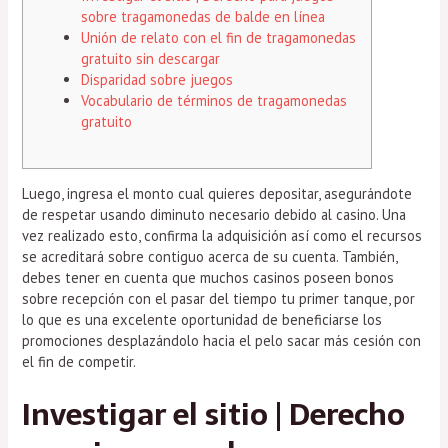
sobre tragamonedas de balde en línea
Unión de relato con el fin de tragamonedas
gratuito sin descargar
Disparidad sobre juegos
Vocabulario de términos de tragamonedas
gratuito
Luego, ingresa el monto cual quieres depositar, asegurándote
de respetar usando diminuto necesario debido al casino. Una
vez realizado esto, confirma la adquisición así­ como el recursos
se acreditará sobre contiguo acerca de su cuenta.
También,
debes tener en cuenta que muchos casinos poseen bonos
sobre recepción con el pasar del tiempo tu primer tanque, por
lo que es una excelente oportunidad de beneficiarse los
promociones desplazándolo hacia el pelo sacar más cesión con
el fin de competir.
Investigar el sitio | Derecho