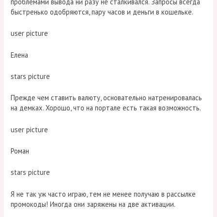
проблемами вывода ни разу не сталкивался. Запросы всегда
быстренько одобряются, пару часов и деньги в кошельке.
user picture
Елена
stars picture
Прежде чем ставить валюту, основательно натренировалась
на демках. Хорошо, что на портале есть такая возможность.
user picture
Роман
stars picture
Я не так уж часто играю, тем не менее получаю в рассылке
промокоды! Иногда они заряжены на две активации.