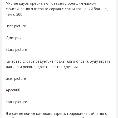
Многие клубы предлагают бездеп с большим числом
фриспинов, но я впервые сорвал с сотни вращений больше,
чем с 500!
user picture
Дмитрий
stars picture
Качество слотов радует, не подкачала и отдача. Буду играть
дальше и рекомендовать портал друзьям.
user picture
Арсений
stars picture
Я и сам не помню как долго зарегистрирован на сайте, но с