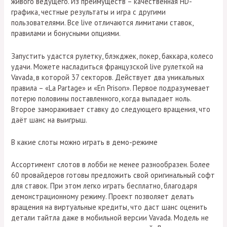
живого ведущего. Из преимуществ – качественная HD-
графика, честные результаты и игра с другими
пользователями. Все live отличаются лимитами ставок,
правилами и бонусными опциями.
Запустить удастся рулетку, блэкджек, покер, баккара, колесо
удачи. Можете насладиться французской live рулеткой на
Vavada, в которой 37 секторов. Действует два уникальных
правила – «La Partage» и «En Prison». Первое подразумевает
потерю половины поставленного, когда выпадает ноль.
Второе замораживает ставку до следующего вращения, что
даёт шанс на выигрыш.
В какие слоты можно играть в демо-режиме
Ассортимент слотов в лобби не менее разнообразен. Более
60 провайдеров готовы предложить свой оригинальный софт
для ставок. При этом легко играть бесплатно, благодаря
демонстрационному режиму. Проект позволяет делать
вращения на виртуальные кредиты, что даст шанс оценить
детали тайтла даже в мобильной версии Vavada. Модель не