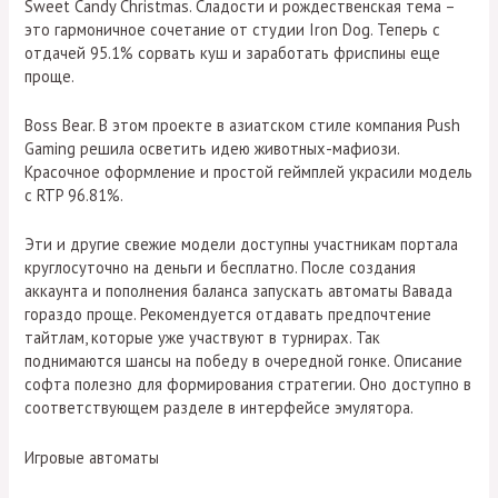
Sweet Candy Christmas. Сладости и рождественская тема –
это гармоничное сочетание от студии Iron Dog. Теперь с
отдачей 95.1% сорвать куш и заработать фриспины еще
проще.
Boss Bear. В этом проекте в азиатском стиле компания Push
Gaming решила осветить идею животных-мафиози.
Красочное оформление и простой геймплей украсили модель
с RTP 96.81%.
Эти и другие свежие модели доступны участникам портала
круглосуточно на деньги и бесплатно. После создания
аккаунта и пополнения баланса запускать автоматы Вавада
гораздо проще. Рекомендуется отдавать предпочтение
тайтлам, которые уже участвуют в турнирах. Так
поднимаются шансы на победу в очередной гонке. Описание
софта полезно для формирования стратегии. Оно доступно в
соответствующем разделе в интерфейсе эмулятора.
Игровые автоматы