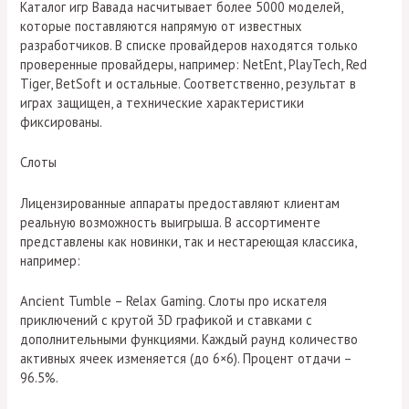
Каталог игр Вавада насчитывает более 5000 моделей,
которые поставляются напрямую от известных
разработчиков. В списке провайдеров находятся только
проверенные провайдеры, например: NetEnt, PlayTech, Red
Tiger, BetSoft и остальные. Соответственно, результат в
играх защищен, а технические характеристики
фиксированы.
Слоты
Лицензированные аппараты предоставляют клиентам
реальную возможность выигрыша. В ассортименте
представлены как новинки, так и нестареющая классика,
например:
Ancient Tumble – Relax Gaming. Слоты про искателя
приключений с крутой 3D графикой и ставками с
дополнительными функциями. Каждый раунд количество
активных ячеек изменяется (до 6×6). Процент отдачи –
96.5%.