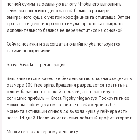
полной суммы за реальную валюту. Чтобы его выполнить,
геймеры пополняют депозитный баланс в размере
выигранного куша с учетом коэффициента отыгрыша. Затем
тратят эти деньги в разных симуляторах, пока выигрыш с
дополнительного баланса не переместиться на основной.
Сейчас новички и завсегдатаи онлайн клуба пользуются
такими поощрениями:
Бонус Vavada за регистрацию
Выплачивается в качестве бездепозитного вознаграждения в
размере 100 free spins. Вращения разрешается тратить на
одном барабане с высокой отдачей, что гарантирует
солидную прибыль — Great Pigsby Magaways. Прокрутить ее
можно на любом другом автомате с вейджером х20. С
момента активации спинов до вывода куша у геймера есть
всего 14 дней. После их истечения добытый профит сгорает.
Множитель х2 к первому депозиту