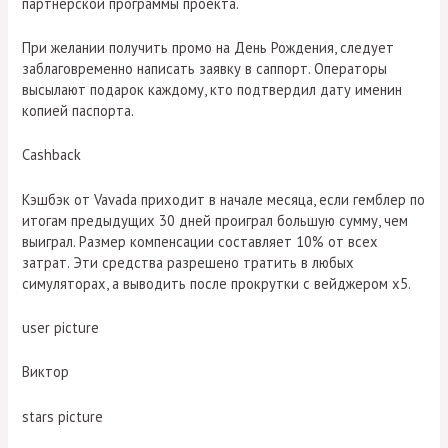
партнерской программы проекта.
При желании получить промо на День Рождения, следует
заблаговременно написать заявку в саппорт. Операторы
высылают подарок каждому, кто подтвердил дату именин
копией паспорта.
Cashback
Кэшбэк от Vavada приходит в начале месяца, если гемблер по
итогам предыдущих 30 дней проиграл большую сумму, чем
выиграл. Размер компенсации составляет 10% от всех
затрат. Эти средства разрешено тратить в любых
симуляторах, а выводить после прокрутки с вейджером х5.
user picture
Виктор
stars picture