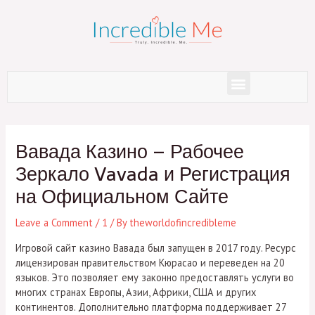
Skip
to
content
Menu
Post
navigation
Вавада Казино – Рабочее
Зеркало Vavada и Регистрация
на Официальном Сайте
Leave a Comment
/
1
/ By
theworldofincredibleme
Игровой сайт казино Вавада был запущен в 2017 году. Ресурс
лицензирован правительством Кюрасао и переведен на 20
языков. Это позволяет ему законно предоставлять услуги во
многих странах Европы, Азии, Африки, США и других
континентов. Дополнительно платформа поддерживает 27