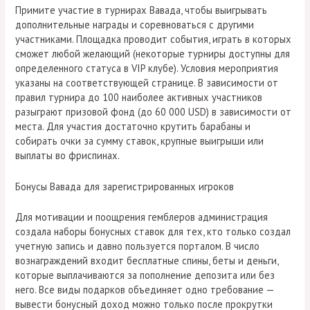
Примите участие в турнирах Вавада, чтобы выигрывать
дополнительные награды и соревноваться с другими
участниками. Площадка проводит события, играть в которых
сможет любой желающий (некоторые турниры доступны для
определенного статуса в VIP клубе). Условия мероприятия
указаны на соответствующей странице. В зависимости от
правил турнира до 100 наиболее активных участников
разыграют призовой фонд (до 60 000 USD) в зависимости от
места. Для участия достаточно крутить барабаны и
собирать очки за сумму ставок, крупные выигрыши или
выплаты во фриспинах.
Бонусы Вавада для зарегистрированных игроков
Для мотивации и поощрения гемблеров администрация
создала наборы бонусных ставок для тех, кто только создал
учетную запись и давно пользуется порталом. В число
вознаграждений входит бесплатные спины, беты и деньги,
которые выплачиваются за пополнение депозита или без
него. Все виды подарков объединяет одно требование —
вывести бонусный доход можно только после прокрутки