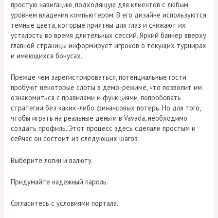
простую навигацию, подходящую для клиентов с любым
уровнем владения компьютером. В его дизайне используются
темные цвета, которые приятны для глаз и снижают их
усталость во время длительных сессий. Яркий баннер вверху
главной страницы информирует игроков о текущих турнирах
и имеющихся бонусах.
Прежде чем зарегистрироваться, потенциальные гости
пробуют некоторые слоты в демо-режиме, что позволит им
ознакомиться с правилами и функциями, попробовать
стратегии без каких-либо финансовых потерь. Но для того,
чтобы играть на реальные деньги в Vavada, необходимо
создать профиль. Этот процесс здесь сделали простым и
сейчас он состоит из следующих шагов:
Выберите логин и валюту.
Придумайте надежный пароль.
Согласитесь с условиями портала.