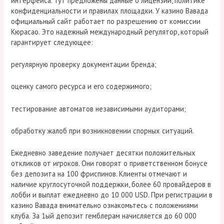
интерфейса. Тут предложены данные о лицензии, политике
конфиденциальности и правилах площадки. У казино Вавада
официальный сайт работает по разрешению от комиссии
Кюрасао. Это надежный международный регулятор, который
гарантирует следующее:
регулярную проверку документации бренда;
оценку самого ресурса и его содержимого;
тестирование автоматов независимыми аудиторами;
обработку жалоб при возникновении спорных ситуаций.
Ежедневно заведение получает десятки положительных
откликов от игроков. Они говорят о приветственном бонусе
без депозита на 100 фриспинов. Клиенты отмечают и
наличие круглосуточной поддержки, более 60 провайдеров в
лобби и выплат ежедневно до 10 000 USD. При регистрации в
казино Вавада внимательно ознакомьтесь с положениями
клуба. За 1ый депозит гемблерам начисляется до 60 000